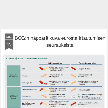
BCG:n näppärä kuva eurosta irtautumisen
DEC
19
seurauksista