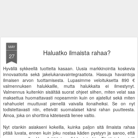
MAY
Haluatko ilmaista rahaa?
27
Hyvällä sykkeellä tuotteita kasaan. Uusia markkinointia koskevia
innovaatioita sekä jakelukanavaintegraatiota. Hassuja havaintoja
ilmaisen arvon tuottamisesta. Lupasimme veloituksetta 890 €
valmennuksen halukkaille, mutta halukkaita ei ilmestynyt.
Valmennus kuitenkin sisältää suorat ohjeet siihen, miten velat saa
maksettua huomattavasti nopeammin kuin on ajatellut sekä miten
rahahuolet muuttuvat pienellä vaivalla ilonaiheiksi. Se on nyt
todistettavasti niin, etteivät suomalaiset kärsi rahan puutteesta.
Ainoa, joka on shorttina käteisestä lienee valtio.
Nyt otankin asiakseni kokeilla, kuinka paljon sitä ilmaista rahaa
pitää luvata, ennen kuin joku nostaa käden pystyyn ja sanoo, että