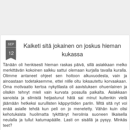
Kaiketi sitä jokainen on joskus hieman
SEP
12
kukassa
Tänään oli henkisesti hieman raskas päivä, sillä asiakkaan melko
merkittävän kokoinen salkku sattui olemaan kurjalla tavalla kuralla.
Olimme antaneet ohjeet sen hoitoon alkuvuodesta, vain ja
ainoastaan todetaksemme, ettei niille oltu loksautettu korvaakaan.
Oma motivaatio kertoa nykytilasta oli aavistuksen ohuenlainen ja
olisikin tehnyt mieli vain kurvata possulla paikalta. Asiakkaan
sanoista ja silmistä heijastunut hätä sai minut kuitenkin vielä
jäämään hetkeksi surullisten käppyröiden pariin. Mitä sitä nyt voi
enää asialle tehdä kun peli on jo menetetty. Vähän kuin olisi
kehotuksista huolimatta tykittänyt heroiinia suoneen likaisella
neulalla ja tullut katumapäälle. Lasti on sisällä ja pysyy. Minkäs
teet?