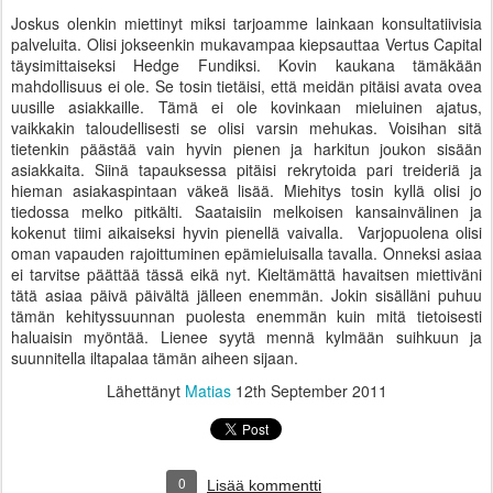
Joskus olenkin miettinyt miksi tarjoamme lainkaan konsultatiivisia
palveluita. Olisi jokseenkin mukavampaa kiepsauttaa Vertus Capital
täysimittaiseksi Hedge Fundiksi. Kovin kaukana tämäkään
mahdollisuus ei ole. Se tosin tietäisi, että meidän pitäisi avata ovea
uusille asiakkaille. Tämä ei ole kovinkaan mieluinen ajatus,
vaikkakin taloudellisesti se olisi varsin mehukas. Voisihan sitä
tietenkin päästää vain hyvin pienen ja harkitun joukon sisään
asiakkaita. Siinä tapauksessa pitäisi rekrytoida pari treideriä ja
hieman asiakaspintaan väkeä lisää. Miehitys tosin kyllä olisi jo
tiedossa melko pitkälti. Saataisiin melkoisen kansainvälinen ja
kokenut tiimi aikaiseksi hyvin pienellä vaivalla. Varjopuolena olisi
oman vapauden rajoittuminen epämieluisalla tavalla. Onneksi asiaa
ei tarvitse päättää tässä eikä nyt. Kieltämättä havaitsen miettiväni
tätä asiaa päivä päivältä jälleen enemmän. Jokin sisälläni puhuu
tämän kehityssuunnan puolesta enemmän kuin mitä tietoisesti
haluaisin myöntää. Lienee syytä mennä kylmään suihkuun ja
suunnitella iltapalaa tämän aiheen sijaan.
Lähettänyt
Matias
12th September 2011
0
Lisää kommentti