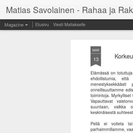
Matias Savolainen - Rahaa ja Rak
Magazine
Etusivu
Viesti Matiakselle
MAR
Korkeu
13
Elämässä on totuttuja 
ehdollistumia, että
menestyksekkäästi 
onnellisuuttamme edis
toimintoja. Myrkylliset
Vapauttavat vaiston
suuntaan, vaikka o
keskinäisestä suhteest
Peliä ei voiteta t
parhaimmillamme, vaan