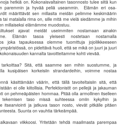
omalla tavallaan liian helppo
noja hetkiä on. Kokonaisvaltainen tasonnosto tulee siitä kun
riskienhalinta erilaisissa 
an paremmin ja hyvää peliä useammin. Elämän eri osa-
seuraamalla erilaisia kesku
rdit määrittävät sen millasita meidän pelimme keskimäärin
asuntosijoittajia tai osakesi
a tai matalalla rima on, sille mitä me vielä siedämme ja mihin
kuinka perus sijoittajien os
n millaiseksi elämämme muodostuu.
tasolla kuin kaksikymmentä
litukset ajavat meidät useimmiten nostamaan ainakin
amme. Elämän tasoa yleisesti nostetaan nostamalla
Suurin huoleni kuitenkin liit
Jos joka tapauksessa olemme tuomittuja jojoliikkeeseen
on tullut vastaan ajatus, et
päristössä, on pidettävä huoli, että se mikä on juuri ja juuri
 kokonaisuuden kannalta tavoitteitamme kohti vievää.
n tarkoittaa? Sitä, että saamme sen mihin suostumme, ja
lla kusipäisen korkeisiin strandardeihin, voimme nostaa
nä käsittämään väärin, että tällä tavoiteltaisiin sitä, että
tään ei olle kiitollisia. Perfektionistit on pellejä ja jakauman
nti on pehmeäpäisten hommaa. Pitää olla armollinen itselleen
tekemisen taso missä suhteessa omiin kykyihin ja
e itsearviointi ja jatkuva tason nosto, vievät pitkälle pitäen
unteesta. Suunta on vauhtia tärkeämpää.
alkavaan viikkoosi. Yritetään tehdä maailmasta parempaa
Puuta heinää ja muuta
Menneisyys, tämä
JUN
MAY