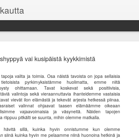
kautta
shyppyä vai kusipäistä kyykkimistä
tapoja valita ja toimia. Osa näistä tavoista on jopa sellaisia
 tietoisista pyrkimyksistämme huolimatta, emme niitä
Asuntosijoi
FEB
pysty ohittamaan. Tavat koskevat sekä positiivisia,
9
mutta toisi
täviä valintoja sekä vieraannuttavia ihanteidemme vastaisia
 tavat vievät ilon elämästä ja tekevät arjesta hetkessä piinaa.
Kaikilla sijoituksilla on o
vasraiset valinnat ohjaavat taasen elämäämme oikeaan
kuitenkin on oma sijoitussu
lisimme vajaavoimaisia ja väsyneitä. Näiden tapojen
pysyä pelissä pitkään mukan
a riippuu pitkälti se suunta, mihin olemme matkalla.
niihin.
ai hävitä sillä, kuinka hyvin onnistumme kun olemme
Useimmille sijoittajille vii
 siinä kuinka hyvin me pelaamme niinä huonoina hetkinä ja