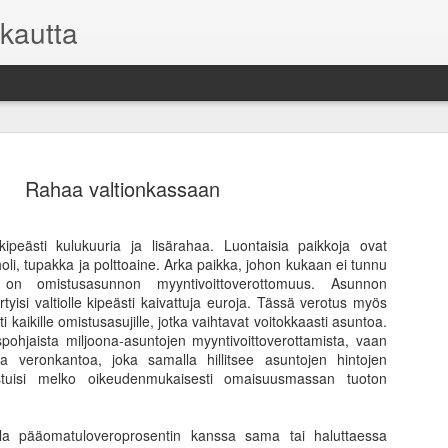
kautta
Rahaa valtionkassaan
kipeästi kulukuuria ja lisärahaa. Luontaisia paikkoja ovat
li, tupakka ja polttoaine. Arka paikka, johon kukaan ei tunnu
Asuntosijoi
FEB
 on omistusasunnon myyntivoittoverottomuus. Asunnon
9
mutta toisi
rtyisi valtiolle kipeästi kaivattuja euroja. Tässä verotus myös
i kaikille omistusasujille, jotka vaihtavat voitokkaasti asuntoa.
Kaikilla sijoituksilla on o
spohjaista miljoona-asuntojen myyntivoittoverottamista, vaan
kuitenkin on oma sijoitussu
ta veronkantoa, joka samalla hillitsee asuntojen hintojen
pysyä pelissä pitkään mukan
tuisi melko oikeudenmukaisesti omaisuusmassan tuoton
niihin.
Useimmille sijoittajille vii
olla pääomatuloveroprosentin kanssa sama tai haluttaessa