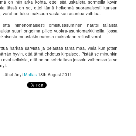
omalla tavallaan liian helppo
ämä on niin arka kohta, ettei sitä uskalleta sormeilla kovin
riskienhalinta erilaisissa 
sta tässä on se, ettei tämä heikennä suoranaisesti kansan
seuraamalla erilaisia kesku
aa, verohan tulee maksuun vasta kun asuntoa vaihtaa.
asuntosijoittajia tai osakesi
kuinka perus sijoittajien os
 että nimenomaisesti omistusasuminen nauttii tällaista
tasolla kuin kaksikymmentä
ikka suuri ongelma piilee vuokra-asuntomarkkinoilla, jossa
jokaisesta muustakin eurosta maksetaan reilusti verot.
Suurin huoleni kuitenkin liit
on tullut vastaan ajatus, et
arttua härkää sarvista ja pelastaa tämä maa, vielä kun jotain
ärrän hyvin, että tämä ehdotus kirpaisee. Pistää se minunkin
in ovat sellaisia, että ne on kohdattava jossain vaiheessa ja se
 nyt.
Lähettänyt
Matias
18th August 2011
Puuta heinää ja muuta
Menneisyys, tämä
JUN
MAY