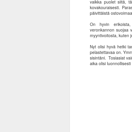
vaikka puolet siitä, t
kovakouraisesti. Para
päivittäistä ostovoim
On hyvin erikoista,
veronkannon suojaa va
myyntivoitosta, kuten 
Nyt olisi hyvä hetki t
pelastettavaa on. Ymm
sisintäni. Tosiasiat va
aika olisi luonnollisesti
Inflaation ininää ja
JAN