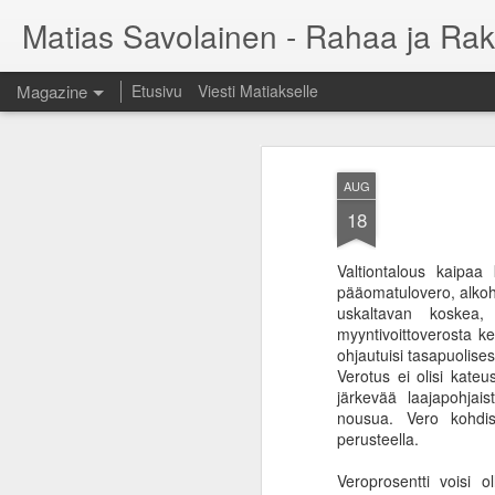
Matias Savolainen - Rahaa ja Rak
Magazine
Etusivu
Viesti Matiakselle
AUG
18
Valtiontalous kaipaa 
pääomatulovero, alkoho
uskaltavan koskea,
myyntivoittoverosta ke
ohjautuisi tasapuolisest
Verotus ei olisi kateu
järkevää laajapohjais
nousua. Vero kohdis
perusteella.
Veroprosentti voisi 