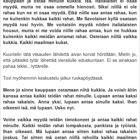
kauppaan ja ostaa minulle kukkia. Isä, Italialaiset ei osaa
myydä, mutta ne osaa ommella hienosti. Siksi niillä ei ole
rahaa kun ne ei osaa myydä. Eikä niille saa antaa rahaa, kun
ne kuitenkin hukkaa kaikki rahat. Me Savolaiset kyllä osataan
myydä tosi hyvin. Me voitaisiin myydä niiden italialaisten
housut, mutta ei me voida niille rahaa antaa, kun ne hukkaa
kuitenkin kaikki meidän antamat rahat. Ostetaan niillä vaikka
kukkia. Kaikki maailman kukat.
Kuuntelin tätä viisauden lähdettä aivan korvat höröllään. Mietin jo,
että pitäisikö tytär lähettää vierailulle eduskuntaan. Ei se ainakaan
pahaa tekisi…tyttärelle.
Tovi myöhemmin keskustelu jatkui ruokapöydässä.
Mene jo sinne kauppaan ostamaan niitä kukkia. Ja voisit äitin
kanssa antaa kaikki teidän rahat minulle. Lupaan antaa kaksi
rahaa takaisin. Anna yksi, lupaan antaa sinulle kaksi. Ihan
oikeesti isä, mä lupaan. Usko nyt.
Voitte vaikka myydä teidän tietokoneet ja antaa kaikki rahat
minulle. Kaikki teidän rahat lompakosta, pankista ja työistä.
Ihan oikeasti. Mä lupaan antaa sitten kaksi rahaa takaisin
joskus. Tai sitten mä ostan niillä rahoilla kaikki maailman