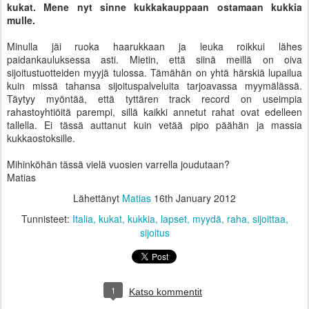
kukat. Mene nyt sinne kukkakauppaan ostamaan kukkia
mulle.
Minulla jäi ruoka haarukkaan ja leuka roikkui lähes
paidankauluksessa asti. Mietin, että siinä meillä on oiva
sijoitustuotteiden myyjä tulossa. Tämähän on yhtä härskiä lupailua
kuin missä tahansa sijoituspalveluita tarjoavassa myymälässä.
Täytyy myöntää, että tyttären track record on useimpia
rahastoyhtiöitä parempi, sillä kaikki annetut rahat ovat edelleen
tallella. Ei tässä auttanut kuin vetää pipo päähän ja massia
kukkaostoksille.
Mihinköhän tässä vielä vuosien varrella joudutaan?
Matias
Lähettänyt
Matias
16th January 2012
Tunnisteet:
Italia
kukat
kukkia
lapset
myydä
raha
sijoittaa
sijoitus
1
Katso kommentit