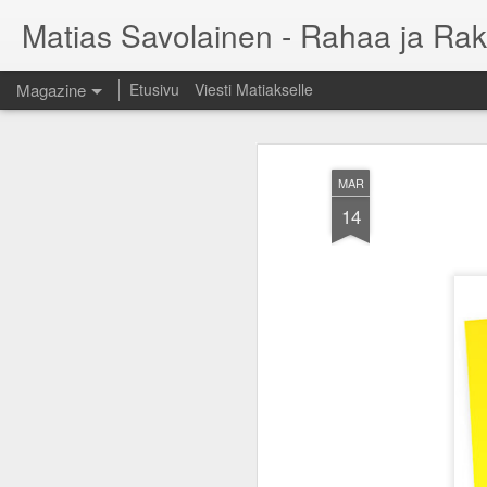
Matias Savolainen - Rahaa ja Rak
Magazine
Etusivu
Viesti Matiakselle
MAR
14