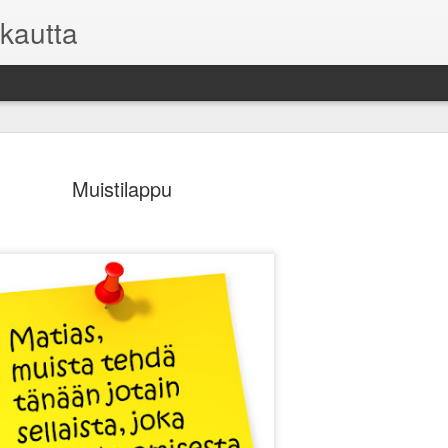
kautta
Muistilappu
Asuntosijoi
FEB
9
mutta toisi
Kaikilla sijoituksilla on o
kuitenkin on oma sijoitussu
pysyä pelissä pitkään mukan
niihin.
Useimmille sijoittajille vii