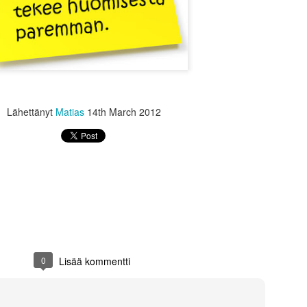
omalla tavallaan liian helppo
riskienhalinta erilaisissa 
seuraamalla erilaisia kesku
asuntosijoittajia tai osakesi
kuinka perus sijoittajien os
tasolla kuin kaksikymmentä
Suurin huoleni kuitenkin liit
on tullut vastaan ajatus, et
Lähettänyt
Matias
14th March 2012
0
Lisää kommentti
Puuta heinää ja muuta
Menneisyys, tämä
JUN
MAY