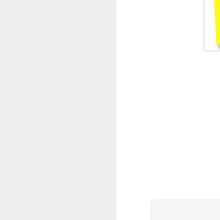
Inflaation ininää ja
JAN