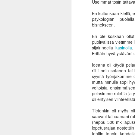
Useimmat tosin taitava
En kuitenkaan kiellä, e
psykologian puolella
bisnekseen.
En ole koskaan ollut 
puolivälissä vietimme 
sijainneella
kasinolla
.
Erittäin hyvä ystäväni 
Ideana oli käydä pela
riitti noin satanen ta
syystä työnjakomme ol
mutta minulle sopi hy
voitoista ensimmäisen
pelasimme rulettia ja
oli erityisen viihteelli
Tietenkin oli myös niit
saavani lainaamani raha
(heppu 500 mk lapussa)
lopetusrajaa nostetti
Inflaation ininää ja
JAN
tehtiin tonnin kohdal