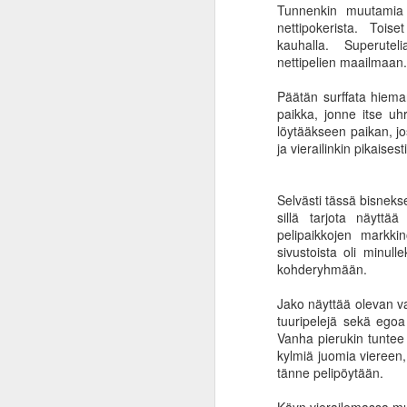
Tunnenkin muutamia k
ti
nettipokerista. Toi
kä
kauhalla. Superuteli
va
nettipelien maailmaan
p
ta
Päätän surffata hieman
paikka, jonne itse uh
Vu
löytääkseen paikan, jo
ka
ja vierailinkin pikaisesti
J
Selvästi tässä bisneks
Os
sillä tarjota näytt
a
pelipaikkojen markkin
ku
sivustoista oli minull
my
kohderyhmään.
to
ka
Jako näyttää olevan va
al
tuuripelejä sekä egoa 
Vanha pierukin tuntee 
kylmiä juomia viereen,
J
tänne pelipöytään.