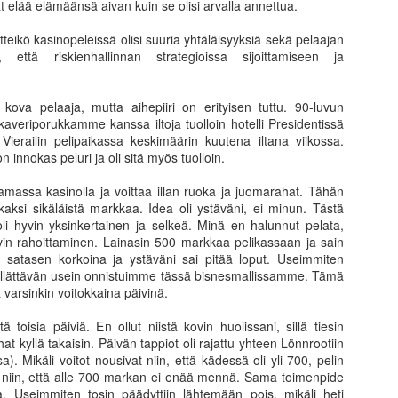
omalla tavallaan liian helppo
t elää elämäänsä aivan kuin se olisi arvalla annettua.
riskienhalinta erilaisissa 
seuraamalla erilaisia kesku
tteikö kasinopeleissä olisi suuria yhtäläisyyksiä sekä pelaajan
asuntosijoittajia tai osakesi
, että riskienhallinnan strategioissa sijoittamiseen ja
kuinka perus sijoittajien os
tasolla kuin kaksikymmentä
kova pelaaja, mutta aihepiiri on erityisen tuttu. 90-luvun
Suurin huoleni kuitenkin liit
kaveriporukkamme kanssa iltoja tuolloin hotelli Presidentissä
on tullut vastaan ajatus, et
 Vierailin pelipaikassa keskimäärin kuutena iltana viikossa.
on innokas peluri ja oli sitä myös tuolloin.
amassa kasinolla ja voittaa illan ruoka ja juomarahat. Tähän
i kaksi sikäläistä markkaa. Idea oli ystäväni, ei minun. Tästä
i hyvin yksinkertainen ja selkeä. Minä en halunnut pelata,
vin rahoittaminen. Lainasin 500 markkaa pelikassaan ja sain
 satasen korkoina ja ystäväni sai pitää loput. Useimmiten
 yllättävän usein onnistuimme tässä bisnesmallissamme. Tämä
stä varsinkin voitokkaina päivinä.
ä toisia päiviä. En ollut niistä kovin huolissani, sillä tiesin
t kyllä takaisin. Päivän tappiot oli rajattu yhteen Lönnrootiin
. Mikäli voitot nousivat niin, että kädessä oli yli 700, pelin
in niin, että alle 700 markan ei enää mennä. Sama toimenpide
Puuta heinää ja muuta
Menneisyys, tämä
JUN
MAY
la. Useimmiten tosin päädyttiin lähtemään pois, mikäli heti