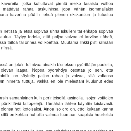
avereita, jotka kotiuttavat pientä melko tasaista voittoa
edän, olisin päässyt nopeammin sinne minne pyrin. Vuosien jälkeen on
set mättävät rahaa taskuihinsa jopa vähän isommallakin
ynyt kuitenkin selväksi, että että oikopolkuja on kovin vähän. Matkan
aana kaverina päätin tehdä pienen ekskursion ja tutustua
rrella kokemus luo pohjaa tuleville onnistumisille ja antaa
.
erspektiiviä asioihin. Ihminen tuppaa kasvamaan ja kypsymään
llustellessaan eteenpäin elon polkua.
 netissä ja etsiä sopivaa uhria iskulleni tai ehkäpä sopivaa
rautua. Täytyy todeta, että paljoa vaivaa ei tarvitse nähdä,
osien varrella syntyneet kontaktit, kohtaamiset ja kokemukset
ssa taitoa tai onnea voi koettaa. Muutama linkki pisti silmään
svattavat.
 niissä.
Omistatko osakkeesi joita olet ostanut sekä muuta
AN
31
mietittävää
essä on jotain toimivaa ainakin bisneksen pyörittäjän puolelta,
akkeita ostaessa ja myydessä perinteisesti ajattelee olevansa
ää olevan laajaa. Nopea pyörähdys osoittaa jo sen, että
siakas. Tilanne on monasti kuitenkin mutkikkaampi. Useimmiten
ointiin on käytetty paljon rahaa ja vaivaa, sillä valtaosa
intenkin piensijoittajana me olemmekin se tuote. Useat välittäjät
ekin nimeltä tuttuja, vaikka en ole mielestäni kuulunut edes
yvät order-flown ja saavat siitä rahaa. Ostajina ovat kauppojen
teuttaja (dark poolit), jotka lupaavat omassa poolissaan totetuttaa
upat ja niin tekevätkin. Siinä altaassa, jossa heidän omat HTF-
rsin samanlainen kuin perinteisellä kasinolla. Isojen voittojen
goritminsa luovat likviditeettiä, eli front-runnaavat meidän odat.
pönkittäviä taitopelejä. Tämähän lähtee käyntiin loistavasti.
olonsa heti kotoisaksi. Ainoa iso ero on, ettei kukaan kanna
 sillä en kehtaa huhuilla vaimoa tuomaan kaapista huurteista
Mitä ihmettä se tarkoittaa kun Nokia nousee 40%
AN
27
yössä?