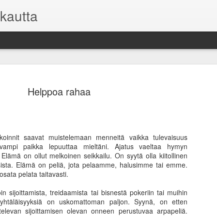
kautta
Helppoa rahaa
Asuntosijoi
FEB
akoinnit saavat muistelemaan menneitä vaikka tulevaisuus
9
mutta toisi
evampi paikka lepuuttaa mieltäni. Ajatus vaeltaa hymyn
 Elämä on ollut melkoinen seikkailu. On syytä olla kiitollinen
Kaikilla sijoituksilla on o
sista. Elämä on peliä, jota pelaamme, halusimme tai emme.
kuitenkin on oma sijoitussu
 osata pelata taitavasti.
pysyä pelissä pitkään mukan
niihin.
n sijoittamista, treidaamista tai bisnestä pokeriin tai muihin
 yhtäläisyyksiä on uskomattoman paljon. Syynä, on etten
Useimmille sijoittajille vii
ttelevan sijoittamisen olevan onneen perustuvaa arpapeliä.