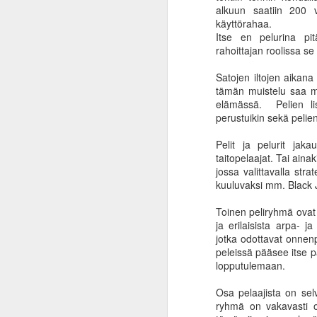
25
keskuspankin nurinaa
alkuun saatiin 200 v
käyttörahaa.
Inflaation käsite on tullut tutuksi
Itse en pelurina pit
suomalaisille kuluneen vuoden
rahoittajan roolissa se 
aikana. Uutisotsikoissa naamariin
on hierottu inflaatiosantapaperia
Satojen iltojen aikan
päivittäin ja kaupassa hiki tuppaa
tämän muistelu saa mi
puskemaan pintaan tuotteiden
elämässä. Pelien lisä
hintoja katsellessa. Oman rahan
A
perustuikin sekä pelien
ostovoima on vähentynyt, eli
samalla rahalla saa vähemmän
Pelit ja pelurit ja
karkkia. Valtaosa ihmisistä
taitopelaajat. Tai ainak
h
ymmärtää viimeistään nyt, mitä
jossa valittavalla stra
va
inflaatio tarkoittaa ja loputkin
kuuluvaksi mm. Black Ja
la
tuntevat tämän kukkarossaan.
ko
Toinen peliryhmä ovat 
p
Uutiset hehkuttavat, että
ja erilaisista arpa- j
inflaatiovauhti on hidastunut tai
jotka odottavat onnenp
sen kasvu on hidastunut.
peleissä pääsee itse p
lopputulemaan.
M
Osa pelaajista on selv
ryhmä on vakavasti ot