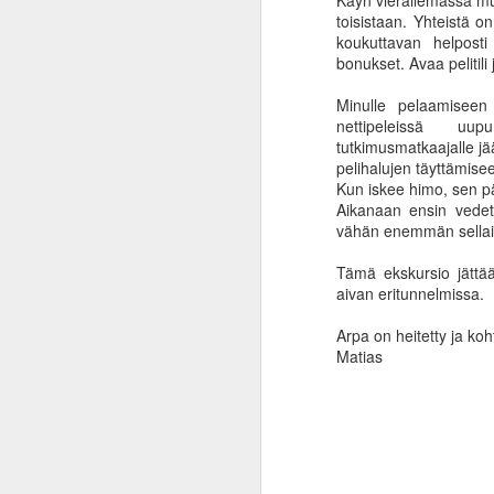
Käyn vierailemassa muu
N
toisistaan. Yhteistä o
mo
koukuttavan helposti
ai
bonukset. Avaa pelitil
me
ko
Minulle pelaamiseen 
pr
nettipeleissä uupu
si
tutkimusmatkaajalle jä
pelihalujen täyttämisee
Kun iskee himo, sen p
J
Aikanaan ensin vedett
vähän enemmän sella
Tämä ekskursio jättää
tu
aivan eritunnelmissa.
ar
ka
Arpa on heitetty ja koh
Ri
Matias
to
J