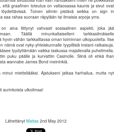
tamilla sivustoilla ihan vain nähdäkseni miten ne poikkeavat
yt on se aika kun pääset todistamaan samaa, mikä on tapahtunut
n, että graafinen toteutus on valtaosassa kaunis ja sivut ovat
nasti aikaisemminkin, mutta et ole ehkä ollut vielä sijoittaja näinä
 löydettävissä. Toinen silmiin pistävä seikka on sign in
koina tai ymmärtänyt mitä tapahtuu. Yksi merkittävimmistä quant
i ja saa rahaa suoraan räpylään tai ilmaisia arpoja yms.
ltdowneista oli syksyllä 2007, jota perus sijoittaja ei juuri nähnytkään,
ska indeksit eivät romahtaneet, sillä paskat yhtiöt nousivat satoja
on aina liittynyt vahvasti sosiaalinen aspekti, joka jää
osentteja ja hyvät laskivat. Tämä tasoitti indeksin tilannetta. Toisin oli
maan. Täällä minunkaltaiselleni tarkkasilmäiselle
tten 2008-2009 ja 2011.
ä hyvin vähän tarkkailtavaa oman toiminnan ulkopuolelta. Itse
n nämä ovat nyky-yhteiskunnalle tyypillisiä instant-ratkaisuja.
ääsee tyydyttämään vaikka taskussa majailevalla puhelimella.
Jokaisesta hyvästä ideasta syntyy ongelmia
AN
iin puku päälle ja kurvattiin Casinolle. Siinä oli ehkä ihan
15
ista wannabe James Bond meininkiä.
Aikanaan sain neuvon kokeneemmalta yrittäjältä, All my troubles
started as a great idea. En oikein tajunnut mitä hän tarkoitti
 minut mietteliääksi. Ajatukseni jatkaa harhailua, mutta nyt
olloin, kunnes olen ymmärtänyt. On aika typerää valittaa sellaisista
jen ongelmista, joiden syntyyn on itse ollut vaikuttamassa. Ainoa tapa
svaa on ottaa riskejä, jotka ovat syvällä epämukavuusalueela.
ti aurinkoista ulkoilmaa!
skien kautta voi oppia tuntemaan itsensä sekä toiset. Paine paljastaa
tuuden.
Lähettänyt
Matias
2nd May 2012
Kuinka kiinnostavaa onkaan tietää paljonko matkaa
AN
5
on sohvalta jääkaapille, sekä muita opinkappaleita