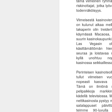
tämä viimeinen ryhmä.
No
riskinottajat, jotka l
yl
todennäköisyys.
Vä
Viimeisestä kasinovie
Ak
on kulunut aikaa melk
su
takaperin olin treider
käymässä Macaosa, 
suurin kasinokaupunki.
A
Las Vegasin o
käsittämättömän hi
seuraa ja loistavaa 
kyllä unohtuu nop
ha
kasinossa seikkailless
la
la
Perinteisen kasinoteol
tullut viimeisen v
FB
nopeasti kasvava ne
si
Tämä on ilmiönä mi
pelipaikkoja markki
kädellä televisiossa. 
M
nettikasinosta pystyy
satalappuset päivi
teimme 90-luvull
He