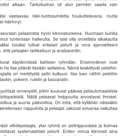
17
16
pikkusuolaista
hetki ja unelma
oitot aikaan. Tarkoitushan oli alun perinkin saada vain
tulevaisuudesta
Mitäköhän inflaatiosta ja korkojen
äisi vastaavaa riski-tuottosuhdetta houkuttelevana, mutta
noususta nyky-ympäristössä voisi
Näky ja innostus ovat mehukas
ei häirinnyt.
seurata. Inflaation terävän
yhdistelmä. Pitkähkön horroksen
puraisun kokee jokainen omassa
jälkeen tankki on jälleen riittävän
a seurasin pelaamista hyvin kiinnostuneena. Huomaan kuinka
arjessaan energian ja ruuan
täynnä innostusta ja halua nostaa
nut tuntemaan haikeutta. Se taisi olla onnellista aikakautta
hintojen nousuna. Epämieluisaa.
uutta hanketta pystyyn. Tällä
ksi tutuiksi tulivat erilaiset pelurit ja oma ajanvietteeni
Harva tulee ajatelleeksi, että
kertaa näyttäisi myös siltä, että
Paluu uuteen alkuun
PR
, että pelaajien tarkkailuun ja analysointiin.
olemme kokeneet valtavaa asset-
kokemus ja tiimi tukevat aiempaa
28
Pitkän tauon jälkeen on jälleen ollut mahdollista tehdä
inflaatiota reilun vuosikymmenen
paremmin tahtotilaa.
kautuvat käytännössä kahteen ryhmään. Ensimmäinen ovat
ruohonjuurityötä omilla kiinteistösijoitusalueilla. On aivan
takaisen finanssikriisin jälkeen.
in he itse pitävät itseään sellaisina. Nämä keskittyvät peleihin,
ämmästyttävää kuinka paljon oma ajattelu muuttuu maisemaa
Siitä harva pahoittaa mieltään.
Tämäkin pidempään mielessä
tegialla on merkitystä pelin kulkuun. Itse luen näihin peleihin
ihtamalla. Helsingistä kun katselee Amerikkaan, tuntuu kuin olisi
Kohoavat osakkeiden ja asuntojen
marinoitu ajatus uudesta
ckin, pokerin, ruletin ja baccaratin.
put silmillä. Tilastoista ei näe todellista kehityskulkua eikä oikeastaan
hinnat sekä alhaiset korot tuovat
rahastosta on jälleen kerran
vin hyvin mikrolokaatioiden alkavia kehityskulkujakaan
valheellisen vaurastumisen
kiinteistöihin sijoittava kuten
puhtaat onnenpelit, joihin kuuluvat pääosa peliautomaateista
uhumattakaan tunnelmien tulkitsemisesta.
tuntee.
aiemmat 7 toteutunutta. Mihin sitä
a lottopeleistä. Näitä pelaavat helppoutta arvostavat ihmiset,
koira karvoistaan pääsee ja miksi
otkua ja suurta päävoittoa. On totta, että kyllähän näissäkin
tehdä jotain sellaista, jota ei ole
ainelemaan nappuloita ja pelaajat uskovat voivansa vaikuttaa
harjoitellut pitkään.
Mikä on kun salkku sulaa, eikä oma strategia toimi
AR
7
ästi viihdepelaajia, yksi ryhmä on peliriippuvaisia ja kolmas
Nousevassa markkinassa on helppoa olla voittaja. Todellisuus
ettavat systemaattiset pelurit. Eniten minua kiinnosti aina
kuitenkin paljastuu ja punnitaan markkinatilateen muuttuessa.