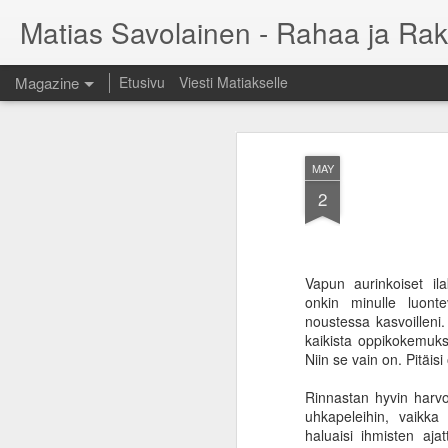
Matias Savolainen - Rahaa ja Rak
Magazine
Etusivu
Viesti Matiakselle
MAY
2
Vapun aurinkoiset il
onkin minulle luont
noustessa kasvoilleni.
kaikista oppikokemuk
Niin se vain on. Pitäisi
Rinnastan hyvin harvoi
uhkapeleihin, vaikka
haluaisi ihmisten aja