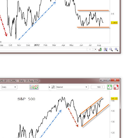
omalla tavallaan liian helppo
riskienhalinta erilaisissa 
seuraamalla erilaisia kesku
asuntosijoittajia tai osakesi
kuinka perus sijoittajien os
tasolla kuin kaksikymmentä
Suurin huoleni kuitenkin liit
on tullut vastaan ajatus, et
Puuta heinää ja muuta
Menneisyys, tämä
JUN
MAY