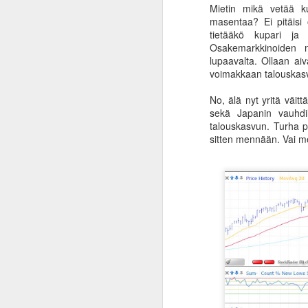
No
Mietin mikä vetää ku
yl
masentaa? Ei pitäisi 
Vä
tietääkö kupari ja 
Osakemarkkinoiden n
Ak
lupaavalta. Ollaan ai
su
voimakkaan talouskas
No, älä nyt yritä väit
sekä Japanin vauhdil
A
talouskasvun. Turha 
sitten mennään. Vai m
ha
la
la
FB
si
M
He