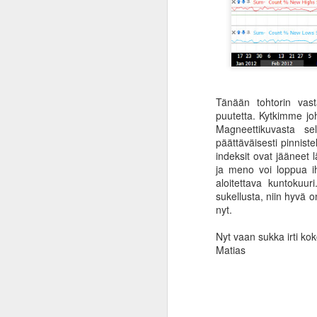
ti
kä
va
p
ta
Vu
Tänään tohtorin vasta
ka
puutetta. Kytkimme joh
J
Magneettikuvasta sel
päättäväisesti pinnist
indeksit ovat jääneet l
Os
ja meno voi loppua i
a
aloitettava kuntokuuri
ku
sukellusta, niin hyvä 
my
nyt.
to
ka
Nyt vaan sukka irti kok
al
Matias
J