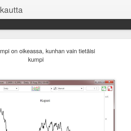
kautta
mpi on oikeassa, kunhan vain tietäisi
kumpi
Asuntosijoi
FEB
9
mutta toisi
Kaikilla sijoituksilla on o
kuitenkin on oma sijoitussu
pysyä pelissä pitkään mukan
niihin.
Useimmille sijoittajille vii