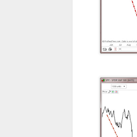
Inflaation ininää ja
JAN