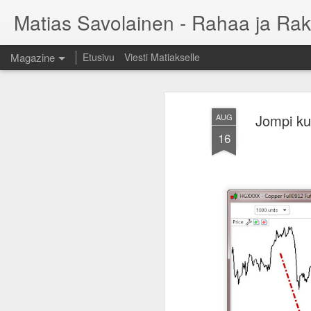
Matias Savolainen - Rahaa ja Rak
Magazine
Etusivu
Viesti Matiakselle
Jompi ku
AUG
16