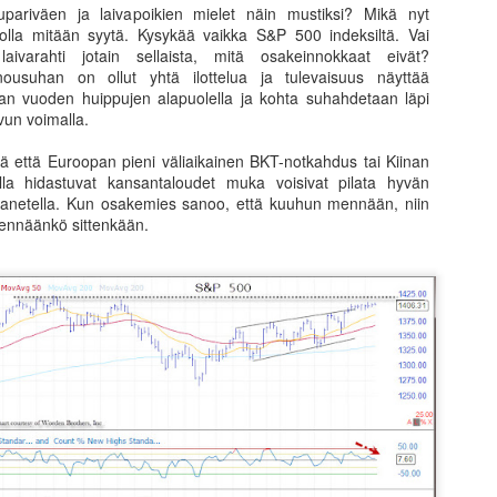
usumarkkinassa Mr. Markkina ratsastaa rauhallisesti härällä
pariväen ja laivapoikien mielet näin mustiksi? Mikä nyt
ämäkeen. Huipulla karhu läimäyttää Mr. Markkinan ikkunasta alas.
olla mitään syytä. Kysykää vaikka S&P 500 indeksiltä. Vai
hän riippuu missä kerroksessa ollaan, että kuinka kävi.
laivarahti jotain sellaista, mitä osakeinnokkaat eivät?
ousuhan on ollut yhtä ilottelua ja tulevaisuus näyttää
tiivisesti tai puoliaktiivisesti kauppaa käyvällä tulee olla hyvä
van vuoden huippujen alapuolella ja kohta suhahdetaan läpi
unnitelma aka trading plan, jonka mukaisesti käy kauppaa.
vun voimalla.
tää että Euroopan pieni väliaikainen BKT-notkahdus tai Kiinan
la hidastuvat kansantaloudet muka voisivat pilata hyvän
Mestareiksi tullaan palvomalla perusasioita
PR
panetella. Kun osakemies sanoo, että kuuhun mennään, niin
14
Mestareiksi tullaan palvomalla perusasioita. Useimmiten kaiken
ennäänkö sittenkään.
menestyksen taustalla on loistava perusasioiden osaaminen ja
rjoittelu sekä jatkuva oppiminen. Utelias ihminen tutkii maailmaa
ajalti. Sijoittaja tutkii sitä omien sijoituskiinnostustensa alueen lisäksi
ajalti sieltä, mikä ei ole itselle alkuun se “ainut ja oikea”.
:n sijoitusryhmiä seuratessa on kiinnostavaa, kuinka useat niistä
iloutuvat yhden ainoan oikeaksi uskotun ajatuksen ympärille.
Toisten kokemukset navigaattorina menestyksen
AR
19
polulla?
lposti tulisi ajatelleeksi, että jos vain olisin aikanaan tiennyt, mikä nyt