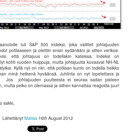
edän, olisin päässyt nopeammin sinne minne pyrin. Vuosien jälkeen on
ynyt kuitenkin selväksi, että että oikopolkuja on kovin vähän. Matkan
rrella kokemus luo pohjaa tuleville onnistumisille ja antaa
erspektiiviä asioihin. Ihminen tuppaa kasvamaan ja kypsymään
llustellessaan eteenpäin elon polkua.
osien varrella syntyneet kontaktit, kohtaamiset ja kokemukset
anotolle tuli S&P 500 indeksi, joka valitteli johtajuuden
svattavat.
dot potilaaseen ja otettiin ensin sydänääni ja sitten verikoe.
Omistatko osakkeesi joita olet ostanut sekä muuta
AN
visi, että johtajuus on todellakin kateissa. Indeksi on
31
mietittävää
ellyt kohti vuoden huippuja, mutta johtajuutta kuvaavat NH-NL
ätyiksi. Kyllä nyt on niin, että potilaan kunto on todella heikko
akkeita ostaessa ja myydessä perinteisesti ajattelee olevansa
han minä hetkenä hyväänsä. Juhlinta on nyt lopetettava ja
siakas. Tilanne on monasti kuitenkin mutkikkaampi. Useimmiten
.
Jos
johtajuuden puutteesta ei seuraa sadan pisteen
intenkin piensijoittajana me olemmekin se tuote. Useat välittäjät
on, mutta pelko on olemassa ja siihen kannattaa reagoida juuri
yvät order-flown ja saavat siitä rahaa. Ostajina ovat kauppojen
teuttaja (dark poolit), jotka lupaavat omassa poolissaan totetuttaa
upat ja niin tekevätkin. Siinä altaassa, jossa heidän omat HTF-
o sakki,
goritminsa luovat likviditeettiä, eli front-runnaavat meidän odat.
Lähettänyt
Matias
16th August 2012
Mitä ihmettä se tarkoittaa kun Nokia nousee 40%
AN
27
yössä?