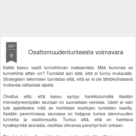
SEP
Osattomuudentunteesta voimavara
9
Kaikki kasvu vaatii tunnehinnan maksamista. Mitä kummaa se
tunnehinta sitten on? Tunnistat sen siitä, että ei tunnu mukavalle.
Strategisen tekemisen tunnistaa siitä, että se ei ole lähtökohtaisesti
mukavaa valtaosaa ajasta.
Oivallus siitä, että kasvu syntyy hankkiutumalla itseään
menestyneempään seuraan on suorastaan nerokas. Usein ei vain
tule ajatelleeksi mitä se merkitsee koettujen tunteiden tasolla.
Itseään paremmassa seurassa on helppoa tuntea alemmuuden
tunnetta ja osattomuutta. Tuntuu siltä, että on haettava
hyväksyntää seurasta, osoittaa olevansa parempi kuin onkaan.