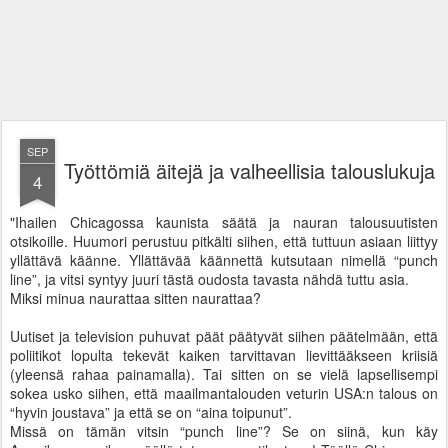
SEP
Työttömiä äitejä ja valheellisia talouslukuja
4
"Ihailen Chicagossa kaunista säätä ja nauran talousuutisten
otsikoille. Huumori perustuu pitkälti siihen, että tuttuun asiaan liittyy
yllättävä käänne. Yllättävää käännettä kutsutaan nimellä “punch
line”, ja vitsi syntyy juuri tästä oudosta tavasta nähdä tuttu asia.
Miksi minua naurattaa sitten naurattaa?
Uutiset ja television puhuvat päät päätyvät siihen päätelmään, että
poliitikot lopulta tekevät kaiken tarvittavan lievittääkseen kriisiä
(yleensä rahaa painamalla). Tai sitten on se vielä lapsellisempi
sokea usko siihen, että maailmantalouden veturin USA:n talous on
“hyvin joustava” ja että se on “aina toipunut”.
Missä on tämän vitsin “punch line”? Se on siinä, kun käy