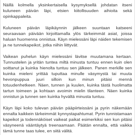
Näillä kolmella yksinkertaisella kysymyksellä johdatan itseni
kuluneen päivän läpi, etsien kiitollisuuden aihioita sekä
opinkappaleita.
Kuluneen päivän läpikäynnin jälkeen suuntaan katseeni
seuraavaan päivään kirjoittamalla ylös tärkeimmät asiat, joissa
haluan huomenna onnistua. Käyn mielessäni läpi näiden tekemisen
ja ne tunnekapeikot, jotka niihin liittyvät.
Vaikean puhelun käyn mielessäni lävitse muutamana kertaan.
Tunnustelen ja yritän tuntea miltä minusta tuntuu ennen kuin olen
soittanut ja kuinka hienolta tuntuu sen jälkeen. Panen merkille sen
kuinka mieleni yrittää tuputtaa minulle väsymystä tai muuta
hevonpuppua juuri silloin kun minun pitäisi mennä
totuudenhetkeen. Näen, tunnen ja kuulen, kuinka tästä huolimatta
tartun toimeen ja kohtaan avoimin mielin tilanteen. Näen kuinka
onnistun ja tunnen sen kuinka hyvältä minusta tuntuu.
Käyn läpi koko tulevan päivän pääpiirteissäni ja pyrin näkemään
ennalta kaikkein tärkeimmät kynnystapahtumat. Pyrin tunnistamaan
kapeikot ja todennäköiset vaikeat paikat esimerkiksi sen kun pitäisi
väsyneenä vääntäytyä treenaamaan. Päätän ennalta, että vaikka
tämä tunne taas tulee, en siitä välitä.