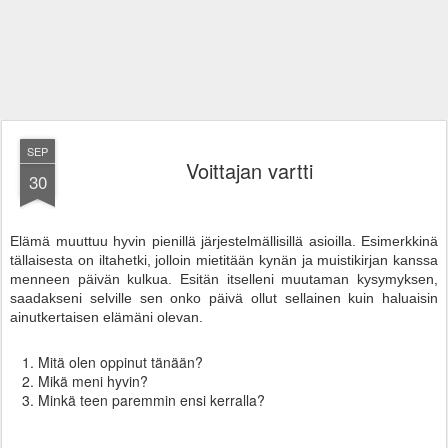
SEP
Voittajan vartti
30
Elämä muuttuu hyvin pienillä järjestelmällisillä asioilla. Esimerkkinä
tällaisesta on iltahetki, jolloin mietitään kynän ja muistikirjan kanssa
menneen päivän kulkua. Esitän itselleni muutaman kysymyksen,
saadakseni selville sen onko päivä ollut sellainen kuin haluaisin
ainutkertaisen elämäni olevan.
Mitä olen oppinut tänään?
Mikä meni hyvin?
Minkä teen paremmin ensi kerralla?