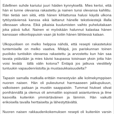
Edellinen suhde kariutui juuri häiden kynnyksellä. Mies kertoi, että
hän ei tunne olevansa rakastettu ja nainen tunsi olevansa kahlittu.
Hän tietää sen siitä, että hänen kihlattunsa halusi käydä ulkona
tyttöystäviensä kanssa eikä laittanut hänelle tekstiviestejä illalla
ollessaan ulkona. Eikä pikaisia kuulumisten vaihto puheluitakaan
joka päivä tullut. Nainen ei myöskään halunnut kalastaa hänen
kanssaan viikonloppuisin vaan jäi kotiin hänen lähtiessä kalaan.
Ulkopuolisen on melko helppoa nähdä, että resepti rakastetuksi
tuntemiselle on melko vaativa. Mitäpä, jos pariskunnan toinen
puolisko tuntisikin olevansa rakastettu ja arvostettu kun hän saa
tavata ystäviään ja mies kävisi kaupassa toisinaan yksin jotta hän
voisi levätä tällä välin kotona? Entäpä jos jatkuva viestittely
tuntuukin vapaudenriistolta ja mustasukkaisuudelta?
Tapasin samalla matkalla erittäin menestyvän alle kolmekymppisen
nuoren naisen. Hän oli pukeutunut harmaaseen jakkupukuun,
valkoiseen paitaan ja mustiin saappaisiin. Tummat hiukset olivat
ponihännällä ja olemus oli ammattiin sopivasti asiantunteva ja ilme
kasvoilla kuitenkin ymmärtäväinen ja lämmin. Hän vaikutti
erikoisella tavalla herttaiselta ja lähestyttävältä.
Nuoren naisen rakkaudenkokemuksen resepti oli kuitenkin varsin