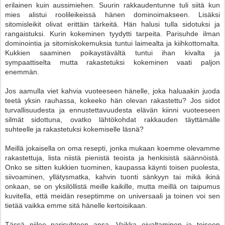
erilainen kuin aussimiehen. Suurin rakkaudentunne tuli siitä kun
mies alistui roolileikeissä hänen dominoimakseen. Lisäksi
sitomisleikit olivat erittäin tärkeitä. Hän halusi tulla sidotuksi ja
rangaistuksi. Kurin kokeminen tyydytti tarpeita. Parisuhde ilman
dominointia ja sitomiskokemuksia tuntui laimealta ja kiihkottomalta.
Kukkien saaminen poikaystävältä tuntui ihan kivalta ja
sympaattiselta mutta rakastetuksi kokeminen vaati paljon
enemmän.
Jos aamulla viet kahvia vuoteeseen hänelle, joka haluaakin juoda
teetä yksin rauhassa, kokeeko hän olevan rakastettu? Jos sidot
turvallisuudesta ja ennustettavuudesta elävän kiinni vuoteeseen
silmät sidottuna, ovatko lähtökohdat rakkauden täyttämälle
suhteelle ja rakastetuksi kokemiselle läsnä?
Meillä jokaisella on oma resepti, jonka mukaan koemme olevamme
rakastettuja, lista niistä pienistä teoista ja henkisistä säännöistä.
Onko se sitten kukkien tuominen, kaupassa käynti toisen puolesta,
siivoaminen, yllätysmatka, kahvin tuonti sänkyyn tai mikä ikinä
onkaan, se on yksilöllistä meille kaikille, mutta meillä on taipumus
kuvitella, että meidän reseptimme on universaali ja toinen voi sen
tietää vaikka emme sitä hänelle kertoisikaan.
Tässä piilee parisuhteen ansa. Vaikka oivaltaminen ja toiseen