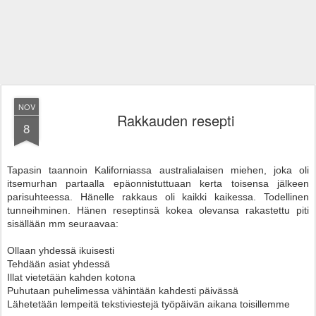
NOV
Rakkauden resepti
8
Tapasin taannoin Kaliforniassa australialaisen miehen, joka oli
itsemurhan partaalla epäonnistuttuaan kerta toisensa jälkeen
parisuhteessa. Hänelle rakkaus oli kaikki kaikessa. Todellinen
tunneihminen. Hänen reseptinsä kokea olevansa rakastettu piti
sisällään mm seuraavaa:
Ollaan yhdessä ikuisesti
Tehdään asiat yhdessä
Illat vietetään kahden kotona
Puhutaan puhelimessa vähintään kahdesti päivässä
Lähetetään lempeitä tekstiviestejä työpäivän aikana toisillemme