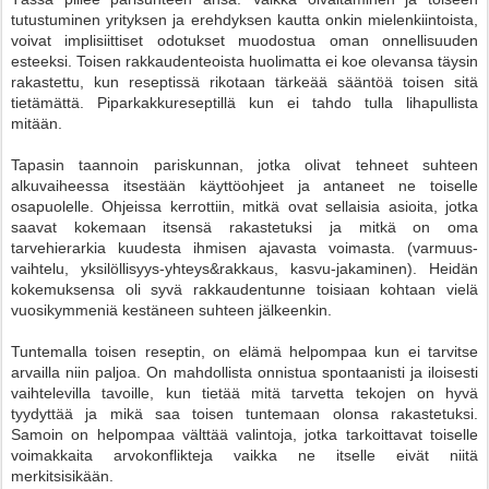
tutustuminen yrityksen ja erehdyksen kautta onkin mielenkiintoista,
voivat implisiittiset odotukset muodostua oman onnellisuuden
esteeksi. Toisen rakkaudenteoista huolimatta ei koe olevansa täysin
rakastettu, kun reseptissä rikotaan tärkeää sääntöä toisen sitä
tietämättä. Piparkakkureseptillä kun ei tahdo tulla lihapullista
mitään.
Tapasin taannoin pariskunnan, jotka olivat tehneet suhteen
alkuvaiheessa itsestään käyttöohjeet ja antaneet ne toiselle
osapuolelle. Ohjeissa kerrottiin, mitkä ovat sellaisia asioita, jotka
saavat kokemaan itsensä rakastetuksi ja mitkä on oma
tarvehierarkia kuudesta ihmisen ajavasta voimasta. (varmuus-
vaihtelu, yksilöllisyys-yhteys&rakkaus, kasvu-jakaminen). Heidän
kokemuksensa oli syvä rakkaudentunne toisiaan kohtaan vielä
vuosikymmeniä kestäneen suhteen jälkeenkin.
Tuntemalla toisen reseptin, on elämä helpompaa kun ei tarvitse
arvailla niin paljoa. On mahdollista onnistua spontaanisti ja iloisesti
vaihtelevilla tavoille, kun tietää mitä tarvetta tekojen on hyvä
tyydyttää ja mikä saa toisen tuntemaan olonsa rakastetuksi.
Samoin on helpompaa välttää valintoja, jotka tarkoittavat toiselle
voimakkaita arvokonflikteja vaikka ne itselle eivät niitä
merkitsisikään.