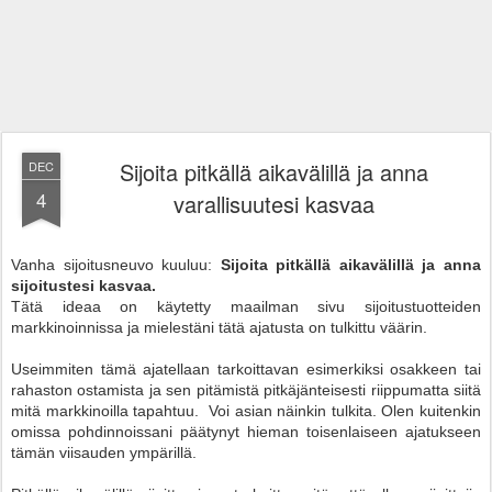
Sijoita pitkällä aikavälillä ja anna
DEC
4
varallisuutesi kasvaa
Vanha sijoitusneuvo kuuluu:
Sijoita pitkällä aikavälillä ja anna
sijoitustesi kasvaa.
Tätä ideaa on käytetty maailman sivu sijoitustuotteiden
markkinoinnissa ja mielestäni tätä ajatusta on tulkittu väärin.
Useimmiten tämä ajatellaan tarkoittavan esimerkiksi osakkeen tai
rahaston ostamista ja sen pitämistä pitkäjänteisesti riippumatta siitä
mitä markkinoilla tapahtuu. Voi asian näinkin tulkita. Olen kuitenkin
omissa pohdinnoissani päätynyt hieman toisenlaiseen ajatukseen
tämän viisauden ympärillä.