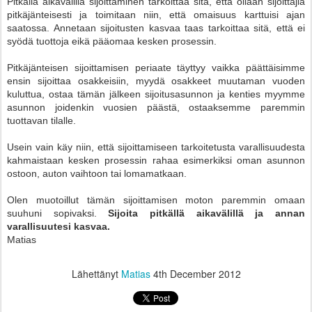
Pitkällä aikavälillä sijoittaminen tarkoittaa sitä, että ollaan sijoittajia
pitkäjänteisesti ja toimitaan niin, että omaisuus karttuisi ajan
saatossa. Annetaan sijoitusten kasvaa taas tarkoittaa sitä, että ei
syödä tuottoja eikä pääomaa kesken prosessin.
Pitkäjänteisen sijoittamisen periaate täyttyy vaikka päättäisimme
ensin sijoittaa osakkeisiin, myydä osakkeet muutaman vuoden
kuluttua, ostaa tämän jälkeen sijoitusasunnon ja kenties myymme
asunnon joidenkin vuosien päästä, ostaaksemme paremmin
tuottavan tilalle.
Usein vain käy niin, että sijoittamiseen tarkoitetusta varallisuudesta
kahmaistaan kesken prosessin rahaa esimerkiksi oman asunnon
ostoon, auton vaihtoon tai lomamatkaan.
Olen muotoillut tämän sijoittamisen moton paremmin omaan
suuhuni sopivaksi.
Sijoita pitkällä aikavälillä ja annan
varallisuutesi kasvaa.
Matias
Lähettänyt
Matias
4th December 2012