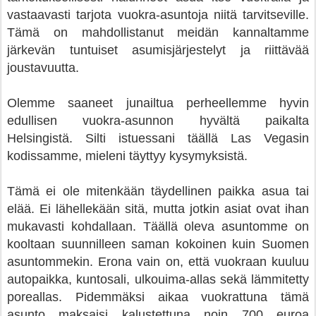
vastaavasti tarjota vuokra-asuntoja niitä tarvitseville.
Tämä on mahdollistanut meidän kannaltamme
järkevän tuntuiset asumisjärjestelyt ja riittävää
joustavuutta.
Olemme saaneet junailtua perheellemme hyvin
edullisen vuokra-asunnon hyvältä paikalta
Helsingistä. Silti istuessani täällä Las Vegasin
kodissamme, mieleni täyttyy kysymyksistä.
Tämä ei ole mitenkään täydellinen paikka asua tai
elää. Ei lähellekään sitä, mutta jotkin asiat ovat ihan
mukavasti kohdallaan. Täällä oleva asuntomme on
kooltaan suunnilleen saman kokoinen kuin Suomen
asuntommekin. Erona vain on, että vuokraan kuuluu
autopaikka, kuntosali, ulkouima-allas sekä lämmitetty
poreallas. Pidemmäksi aikaa vuokrattuna tämä
asunto maksaisi kalustettuna noin 700 euroa