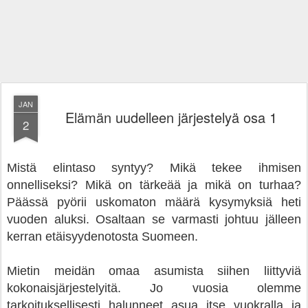
JAN
Elämän uudelleen järjestelyä osa 1
2
Mistä elintaso syntyy? Mikä tekee ihmisen
onnelliseksi? Mikä on tärkeää ja mikä on turhaa?
Päässä pyörii uskomaton määrä kysymyksiä heti
vuoden aluksi. Osaltaan se varmasti johtuu jälleen
kerran etäisyydenotosta Suomeen.
Mietin meidän omaa asumista siihen liittyviä
kokonaisjärjestelyitä. Jo vuosia olemme
tarkoituksellisesti halunneet asua itse vuokralla ja