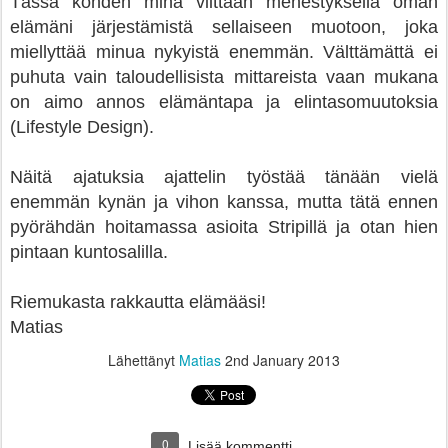
Tässä kohden minä viittaan menestyksellä oman
elämäni järjestämistä sellaiseen muotoon, joka
miellyttää minua nykyistä enemmän. Välttämättä ei
puhuta vain taloudellisista mittareista vaan mukana
on aimo annos elämäntapa ja elintasomuutoksia
(Lifestyle Design).
Näitä ajatuksia ajattelin työstää tänään vielä
enemmän kynän ja vihon kanssa, mutta tätä ennen
pyörähdän hoitamassa asioita Stripillä ja otan hien
pintaan kuntosalilla.
Riemukasta rakkautta elämääsi!
Matias
Lähettänyt
Matias
2nd January 2013
0
Lisää kommentti