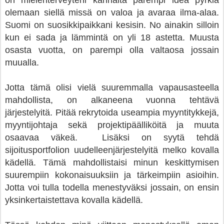
on mielenterveyteni kannalta parempi idea pyrkiä
olemaan siellä missä on valoa ja avaraa ilma-alaa.
Suomi on suosikkipaikkani kesisin. No ainakin silloin
kun ei sada ja lämmintä on yli 18 astetta. Muusta
osasta vuotta, on parempi olla valtaosa jossain
muualla.
Jotta tämä olisi vielä suuremmalla vapausasteella
mahdollista, on alkaneena vuonna tehtävä
järjestelyitä. Pitää rekrytoida useampia myyntitykkejä,
myyntijohtaja sekä projektipäälliköitä ja muuta
osaavaa väkeä. Lisäksi on syytä tehdä
sijoitusportfolion uudelleenjärjestelyitä melko kovalla
kädellä. Tämä mahdollistaisi minun keskittymisen
suurempiin kokonaisuuksiin ja tärkeimpiin asioihin.
Jotta voi tulla todella menestyväksi jossain, on ensin
yksinkertaistettava kovalla kädellä.