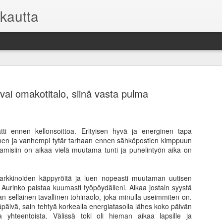
kautta
vai omakotitalo, siinä vasta pulma
tti ennen kellonsoittoa. Erityisen hyvä ja energinen tapa
Asuntosijoi
FEB
nen ja vanhempi tytär tarhaan ennen sähköpostien kimppuun
9
mutta toisi
amisiin on aikaa vielä muutama tunti ja puhelintyön aika on
Kaikilla sijoituksilla on o
kuitenkin on oma sijoitussu
arkkinoiden käppyröitä ja luen nopeasti muutaman uutisen
pysyä pelissä pitkään mukan
 Aurinko paistaa kuumasti työpöydälleni. Alkaa jostain syystä
niihin.
aan sellainen tavallinen tohinaolo, joka minulla useimmiten on.
häpäivä, sain tehtyä korkealla energiatasolla lähes koko päivän
Useimmille sijoittajille vii
 yhteentoista. Välissä toki oli hieman aikaa lapsille ja