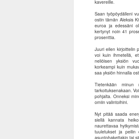
kavereille.
Saan työpöydälleni vu
ostin tämän Aleksis K
euroa ja edessäni o
kertynyt noin 41 pro
prosenttia.
Juuri eilen kirjoittel
voi kuin ihmetellä, e
neliöisen yksiön vu
korkeampi kuin mukava
saa yksiön hinnalla os
Tietenkään minun 
tarkoituksenakaan. Voin
pohjalta. Onneksi min
omiin valintoihini.
Nyt pitää saada energ
siellä kannata heikol
naurettavaa hytkymistä
tuuletukset ja peilin
Inflaation ininää ja
JAN
asuntohakettakin tai si