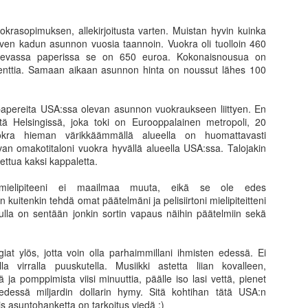
omalla tavallaan liian helppo
riskienhalinta erilaisissa 
seuraamalla erilaisia kesku
okrasopimuksen, allekirjoitusta varten. Muistan hyvin kuinka
asuntosijoittajia tai osakesi
iven kadun asunnon vuosia taannoin. Vuokra oli tuolloin 460
kuinka perus sijoittajien os
levassa paperissa se on 650 euroa. Kokonaisnousua on
tasolla kuin kaksikymmentä
senttia. Samaan aikaan asunnon hinta on noussut lähes 100
Suurin huoleni kuitenkin liit
on tullut vastaan ajatus, et
in papereita USA:ssa olevan asunnon vuokraukseen liittyen. En
ttä Helsingissä, joka toki on Eurooppalainen metropoli, 20
okra hieman värikkäämmällä alueella on huomattavasti
n omakotitaloni vuokra hyvällä alueella USA:ssa. Talojakin
tettua kaksi kappaletta.
mielipiteeni ei maailmaa muuta, eikä se ole edes
 kuitenkin tehdä omat päätelmäni ja pelisiirtoni mielipiteitteni
ulla on sentään jonkin sortin vapaus näihin päätelmiin sekä
iat ylös, jotta voin olla parhaimmillani ihmisten edessä. Ei
la virralla puuskutella. Musiikki astetta liian kovalleen,
 ja pomppimista viisi minuuttia, päälle iso lasi vettä, pienet
 edessä miljardin dollarin hymy. Sitä kohtihan tätä USA:n
Puuta heinää ja muuta
Menneisyys, tämä
JUN
MAY
is asuntohanketta on tarkoitus viedä ;)