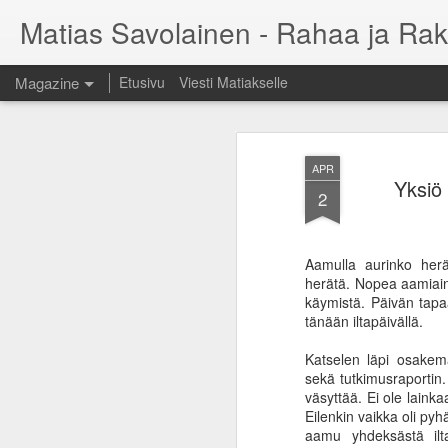
Matias Savolainen - Rahaa ja Rak
Magazine
Etusivu
Viesti Matiakselle
APR
Yksiö 
2
Aamulla aurinko herä
herätä. Nopea aamiai
käymistä. Päivän tapa
tänään iltapäivällä.
Katselen läpi osakem
sekä tutkimusraportin.
väsyttää. Ei ole laink
Eilenkin vaikka oli py
aamu yhdeksästä ilta