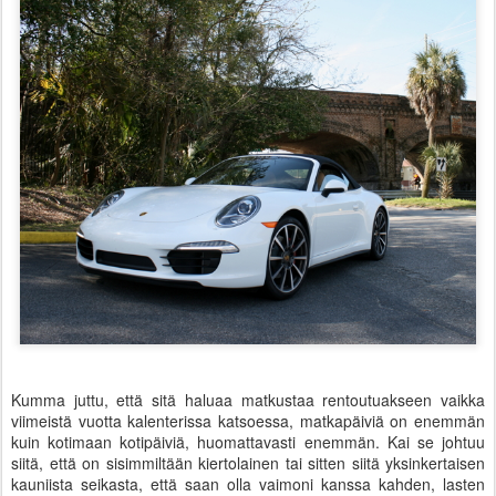
Kumma juttu, että sitä haluaa matkustaa rentoutuakseen vaikka
viimeistä vuotta kalenterissa katsoessa, matkapäiviä on enemmän
kuin kotimaan kotipäiviä, huomattavasti enemmän. Kai se johtuu
siitä, että on sisimmiltään kiertolainen tai sitten siitä yksinkertaisen
kauniista seikasta, että saan olla vaimoni kanssa kahden, lasten