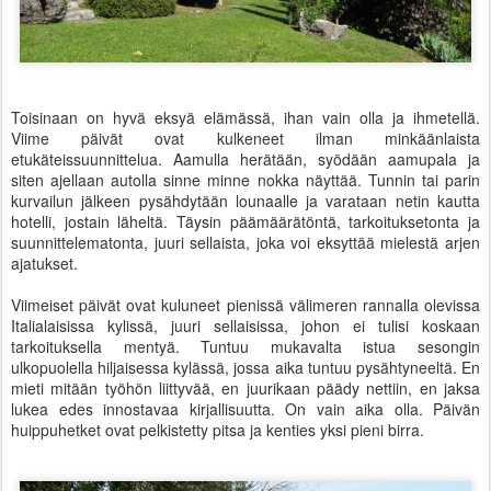
Toisinaan on hyvä eksyä elämässä, ihan vain olla ja ihmetellä.
Viime päivät ovat kulkeneet ilman minkäänlaista
etukäteissuunnittelua. Aamulla herätään, syödään aamupala ja
siten ajellaan autolla sinne minne nokka näyttää. Tunnin tai parin
kurvailun jälkeen pysähdytään lounaalle ja varataan netin kautta
hotelli, jostain läheltä. Täysin päämäärätöntä, tarkoituksetonta ja
suunnittelematonta, juuri sellaista, joka voi eksyttää mielestä arjen
ajatukset.
Viimeiset päivät ovat kuluneet pienissä välimeren rannalla olevissa
Italialaisissa kylissä, juuri sellaisissa, johon ei tulisi koskaan
tarkoituksella mentyä. Tuntuu mukavalta istua sesongin
ulkopuolella hiljaisessa kylässä, jossa aika tuntuu pysähtyneeltä. En
mieti mitään työhön liittyvää, en juurikaan päädy nettiin, en jaksa
lukea edes innostavaa kirjallisuutta. On vain aika olla. Päivän
huippuhetket ovat pelkistetty pitsa ja kenties yksi pieni birra.