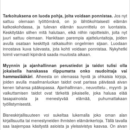
Tarkoituksena on luoda pohja, jolta voidaan ponnistaa.
Jos nyt
sattuu olemaan työttömänä, on jo lähtökohtaisesti elämän
katkoskohdassa, ja tulevan elämän suunnittelu on luontaista.
Keskitytään siihen mitä halutaan, eikä niihin rajoitteisiin, joita nyt
juuri sattuu olemaan. Hankitaan parempia ajatteluntaitoja, joiden
avulla osataan keskittyä ratkaisuihin ongelmien sijaan. Luodaan
innostava kuva tulevasta, jota kohti voidaan ponnistaa. Nykyhetki
toimii varmasti kipinänä saada muutosta aikaan.
Myynnin ja ajanhallinnan perustiedot ja taidot tulisi olla
jokaisella hanskassa riippumatta onko raudoittaja vai
hammaslääkäri
. Aiheesta on olemassa hyviä ja ohkaisia kirjoja,
joiden avulla maailmanluokan taidot ovat parissa päivässä aivan
kenen tahansa pääkopassa. Ajanhallinnan-, neuvottelu-, myynti- ja
vaikuttamisen taidot ovat tärkeitä jokaiselle, joka haluaa elää
tasapainoista ja menestyvää elämää, puhumattakaan
työllistymisestä.
Bisneskirjallisuuteen voi sukeltaa lukemalla joko oman alan
kirjallisuutta tai menestyneiden ihmisten elämänkertoja. Tällä tavalla
saa laajempaa käsitystä asioista ja yleissivistys kasvaa. On aivan