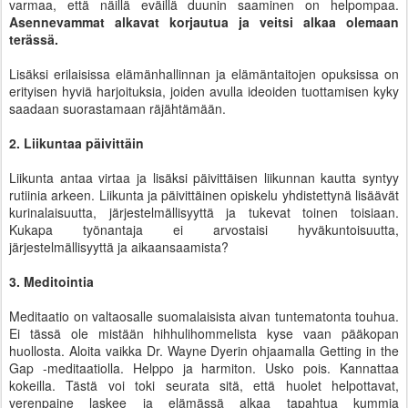
varmaa, että näillä eväillä duunin saaminen on helpompaa.
Asennevammat alkavat korjautua ja veitsi alkaa olemaan
terässä.
Lisäksi erilaisissa elämänhallinnan ja elämäntaitojen opuksissa on
erityisen hyviä harjoituksia, joiden avulla ideoiden tuottamisen kyky
saadaan suorastamaan räjähtämään.
2. Liikuntaa päivittäin
Liikunta antaa virtaa ja lisäksi päivittäisen liikunnan kautta syntyy
rutiinia arkeen. Liikunta ja päivittäinen opiskelu yhdistettynä lisäävät
kurinalaisuutta, järjestelmällisyyttä ja tukevat toinen toisiaan.
Kukapa työnantaja ei arvostaisi hyväkuntoisuutta,
järjestelmällisyyttä ja aikaansaamista?
3. Meditointia
Meditaatio on valtaosalle suomalaisista aivan tuntematonta touhua.
Ei tässä ole mistään hihhulihommelista kyse vaan pääkopan
huollosta. Aloita vaikka Dr. Wayne Dyerin ohjaamalla Getting in the
Gap -meditaatiolla. Helppo ja harmiton. Usko pois. Kannattaa
kokeilla. Tästä voi toki seurata sitä, että huolet helpottavat,
verenpaine laskee ja elämässä alkaa tapahtua kummia