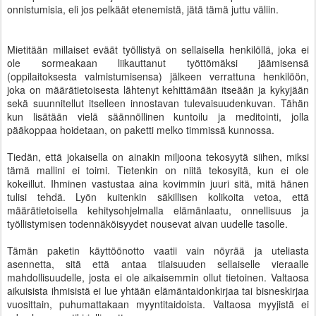
onnistumisia, eli jos pelkäät etenemistä, jätä tämä juttu väliin.
Mietitään millaiset eväät työllistyä on sellaisella henkilöllä, joka ei
ole sormeakaan liikauttanut työttömäksi jäämisensä
(oppilaitoksesta valmistumisensa) jälkeen verrattuna henkilöön,
joka on määrätietoisesta lähtenyt kehittämään itseään ja kykyjään
sekä suunnitellut itselleen innostavan tulevaisuudenkuvan. Tähän
kun lisätään vielä säännöllinen kuntoilu ja meditointi, jolla
pääkoppaa hoidetaan, on paketti melko timmissä kunnossa.
Tiedän, että jokaisella on ainakin miljoona tekosyytä siihen, miksi
tämä mallini ei toimi. Tietenkin on niitä tekosyitä, kun ei ole
kokeillut. Ihminen vastustaa aina kovimmin juuri sitä, mitä hänen
tulisi tehdä. Lyön kuitenkin säkillisen kolikoita vetoa, että
määrätietoisella kehitysohjelmalla elämänlaatu, onnellisuus ja
työllistymisen todennäköisyydet nousevat aivan uudelle tasolle.
Tämän paketin käyttöönotto vaatii vain nöyrää ja uteliasta
asennetta, sitä että antaa tilaisuuden sellaiselle vieraalle
mahdollisuudelle, josta ei ole aikaisemmin ollut tietoinen. Valtaosa
aikuisista ihmisistä ei lue yhtään elämäntaidonkirjaa tai bisneskirjaa
vuosittain, puhumattakaan myyntitaidoista. Valtaosa myyjistä ei