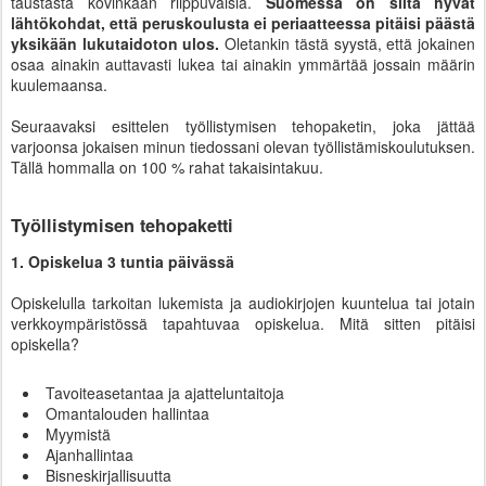
taustasta kovinkaan riippuvaisia.
Suomessa on siitä hyvät
lähtökohdat, että peruskoulusta ei periaatteessa pitäisi päästä
yksikään lukutaidoton ulos.
Oletankin tästä syystä, että jokainen
osaa ainakin auttavasti lukea tai ainakin ymmärtää jossain määrin
kuulemaansa.
Seuraavaksi esittelen työllistymisen tehopaketin, joka jättää
varjoonsa jokaisen minun tiedossani olevan työllistämiskoulutuksen.
Tällä hommalla on 100 % rahat takaisintakuu.
Työllistymisen tehopaketti
1. Opiskelua 3 tuntia päivässä
Opiskelulla tarkoitan lukemista ja audiokirjojen kuuntelua tai jotain
verkkoympäristössä tapahtuvaa opiskelua. Mitä sitten pitäisi
opiskella?
Tavoiteasetantaa ja ajatteluntaitoja
Omantalouden hallintaa
Myymistä
Ajanhallintaa
Bisneskirjallisuutta