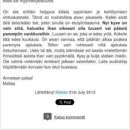
edes lue myyntikirjallisuutta.
On siis erittäin helppoa kiilata oppimisen ja kehittymisen
ohituskaistalle. Tämä on mahdollista aivan jokaiselle. Kaikki eivät
tätä tietenkään tee, joten sinulla on etulyöntiasema.
Nyt kyse on
vain siitä, haluatko ihan oikeasti olla luuseri vai päästä
parempiin vankkureihin
. Luuseri on se, joka ei edes yritä. Kokeile
tätä edes kuukausi. On aivan varmaa, että päähän alkaa puskea
parempia ajatuksia. Sitten vain rohkeasti niitä ajatuksia
toteuttamaan. Usko tai älä, mutta elämässä voi saada mielettömän
ihmeellisiä asioita ihan vain pyytämällä. Kysy ja kulje uteliain mielin.
Ole valmis vetämään lenkkarit jalkaan sateellakin. Laita audiokirja
höpöttämään korvaan kun istut bussissa.
Annetaan palaa!
Matias
Lähettänyt
Matias
31st July 2013
3
Katso kommentit