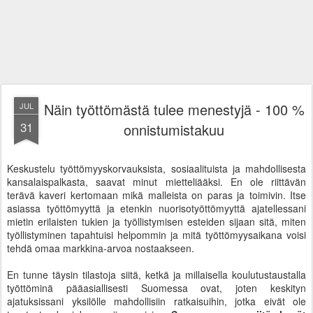
Näin työttömästä tulee menestyjä - 100 %
JUL
31
onnistumistakuu
Keskustelu työttömyyskorvauksista, sosiaalituista ja mahdollisesta
kansalaispalkasta, saavat minut mietteliääksi. En ole riittävän
terävä kaveri kertomaan mikä malleista on paras ja toimivin. Itse
asiassa työttömyyttä ja etenkin nuorisotyöttömyyttä ajatellessani
mietin erilaisten tukien ja työllistymisen esteiden sijaan sitä, miten
työllistyminen tapahtuisi helpommin ja mitä työttömyysaikana voisi
tehdä omaa markkina-arvoa nostaakseen.
En tunne täysin tilastoja siitä, ketkä ja millaisella koulutustaustalla
työttöminä pääasiallisesti Suomessa ovat, joten keskityn
ajatuksissani yksilölle mahdollisiin ratkaisuihin, jotka eivät ole