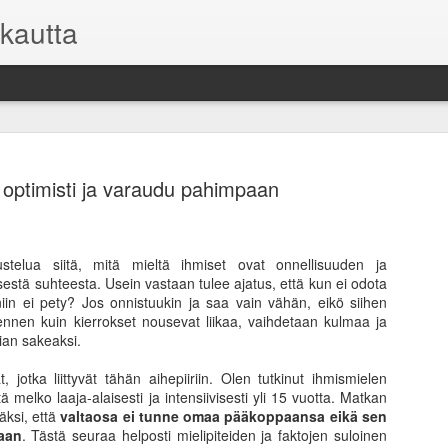
kautta
 optimisti ja varaudu pahimpaan
stelua siitä, mitä mieltä ihmiset ovat onnellisuuden ja
Asuntosijoi
FEB
sestä suhteesta. Usein vastaan tulee ajatus, että kun ei odota
9
mutta toisi
 niin ei pety? Jos onnistuukin ja saa vain vähän, eikö siihen
nnen kuin kierrokset nousevat liikaa, vaihdetaan kulmaa ja
Kaikilla sijoituksilla on o
iian sakeaksi.
kuitenkin on oma sijoitussu
pysyä pelissä pitkään mukan
jotka liittyvät tähän aihepiiriin. Olen tutkinut ihmismielen
niihin.
 melko laaja-alaisesti ja intensiivisesti yli 15 vuotta. Matkan
äksi, että
valtaosa ei tunne omaa pääkoppaansa eikä sen
Useimmille sijoittajille vii
kaan
. Tästä seuraa helposti mielipiteiden ja faktojen suloinen