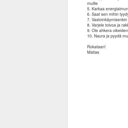
muille
ti
5. Karkaa energiaimure
kä
6. Saat sen mihin tyydyt
va
7. Vastoinkäymisenkin 
p
8. Varjele toivoa ja ra
ta
9. Ole ahkera oikeide
10. Naura ja pyydä m
Vu
ka
Rokataan!
J
Matias
Os
a
ku
my
to
ka
al
J