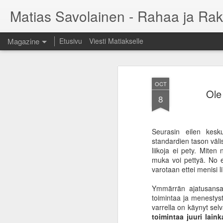
Matias Savolainen - Rahaa ja Rak
Magazine
Etusivu
Viesti Matiakselle
OCT
Ole
8
Seurasin eilen kesku
standardien tason väli
liikoja ei pety. Miten
muka voi pettyä. No e
varotaan ettei menisi l
Ymmärrän ajatusansat, 
toimintaa ja menestystä
varrella on käynyt selv
toimintaa juuri lain