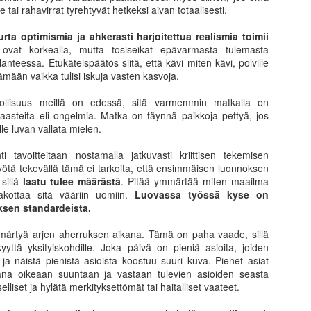
17
16
pikkusuolaista
hetki ja unelma
tai rahavirrat tyrehtyvät hetkeksi aivan totaalisesti.
tulevaisuudesta
Mitäköhän inflaatiosta ja korkojen
rta optimismia ja ahkerasti harjoitettua realismia toimii
noususta nyky-ympäristössä voisi
Näky ja innostus ovat mehukas
ovat korkealla, mutta tosiseikat epävarmasta tulemasta
seurata. Inflaation terävän
yhdistelmä. Pitkähkön horroksen
lanteessa. Etukäteispäätös siitä, että kävi miten kävi, polville
puraisun kokee jokainen omassa
jälkeen tankki on jälleen riittävän
ämään vaikka tulisi iskuja vasten kasvoja.
arjessaan energian ja ruuan
täynnä innostusta ja halua nostaa
hintojen nousuna. Epämieluisaa.
uutta hanketta pystyyn. Tällä
llisuus meillä on edessä, sitä varmemmin matkalla on
Harva tulee ajatelleeksi, että
kertaa näyttäisi myös siltä, että
Paluu uuteen alkuun
PR
haasteita eli ongelmia. Matka on täynnä paikkoja pettyä, jos
olemme kokeneet valtavaa asset-
kokemus ja tiimi tukevat aiempaa
28
le luvan vallata mielen.
Pitkän tauon jälkeen on jälleen ollut mahdollista tehdä
inflaatiota reilun vuosikymmenen
paremmin tahtotilaa.
ruohonjuurityötä omilla kiinteistösijoitusalueilla. On aivan
takaisen finanssikriisin jälkeen.
i tavoitteitaan nostamalla jatkuvasti kriittisen tekemisen
ämmästyttävää kuinka paljon oma ajattelu muuttuu maisemaa
Siitä harva pahoittaa mieltään.
Tämäkin pidempään mielessä
yötä tekevällä tämä ei tarkoita, että ensimmäisen luonnoksen
ihtamalla. Helsingistä kun katselee Amerikkaan, tuntuu kuin olisi
Kohoavat osakkeiden ja asuntojen
marinoitu ajatus uudesta
 sillä
laatu tulee määrästä
. Pitää ymmärtää miten maailma
put silmillä. Tilastoista ei näe todellista kehityskulkua eikä oikeastaan
hinnat sekä alhaiset korot tuovat
rahastosta on jälleen kerran
pakottaa sitä vääriin uomiin.
Luovassa työssä kyse on
vin hyvin mikrolokaatioiden alkavia kehityskulkujakaan
valheellisen vaurastumisen
kiinteistöihin sijoittava kuten
ksen standardeista.
uhumattakaan tunnelmien tulkitsemisesta.
tuntee.
aiemmat 7 toteutunutta. Mihin sitä
koira karvoistaan pääsee ja miksi
ämärtyä arjen aherruksen aikana. Tämä on paha vaade, sillä
tehdä jotain sellaista, jota ei ole
yyttä yksityiskohdille. Joka päivä on pieniä asioita, joiden
harjoitellut pitkään.
 näistä pienistä asioista koostuu suuri kuva. Pienet asiat
Mikä on kun salkku sulaa, eikä oma strategia toimi
AR
mana oikeaan suuntaan ja vastaan tulevien asioiden seasta
7
elliset ja hylätä merkityksettömät tai haitalliset vaateet.
Nousevassa markkinassa on helppoa olla voittaja. Todellisuus
kuitenkin paljastuu ja punnitaan markkinatilateen muuttuessa.