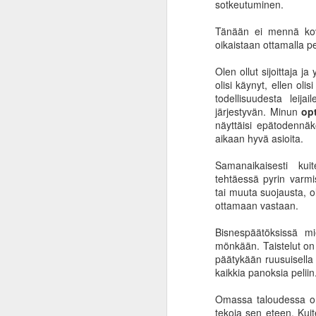
sotkeutuminen.
Tänään ei mennä kovi
oikaistaan ottamalla p
Olen ollut sijoittaja j
olisi käynyt, ellen olis
todellisuudesta leij
järjestyvän. Minun
op
näyttäisi epätodennäk
aikaan hyvä asioita.
Samanaikaisesti ku
tehtäessä pyrin varmi
tai muuta suojausta, 
ottamaan vastaan.
Bisnespäätöksissä mi
mönkään. Taistelut on 
päätykään ruusuisella t
kaikkia panoksia peliin
Omassa taloudessa on
Inflaation ininää ja
JAN
tekoja sen eteen. Kui