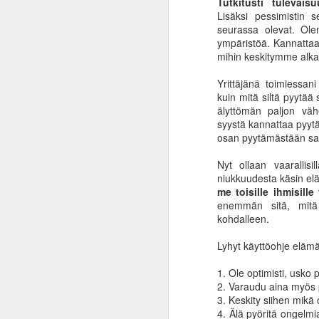
Tutkitusti tulevai
No
Lisäksi pessimistin 
yl
seurassa olevat. Olem
Vä
ympäristöä. Kannattaa
mihin keskitymme alk
Ak
su
Yrittäjänä toimiessa
kuin mitä siltä pyytää
älyttömän paljon väh
A
syystä kannattaa pyyt
osan pyytämästään s
Nyt ollaan vaarallisi
ha
niukkuudesta käsin el
la
me toisille ihmisill
la
enemmän sitä, mitä
kohdalleen.
FB
si
Lyhyt käyttöohje eläm
1. Ole optimisti, usk
M
2. Varaudu aina myös 
3. Keskity siihen mikä
4. Älä pyöritä ongelmi
He