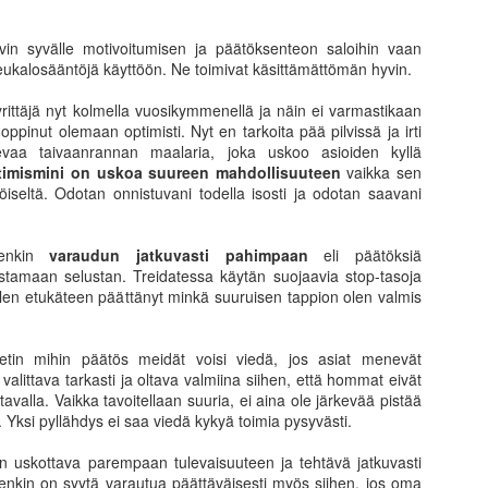
omalla tavallaan liian helppo
riskienhalinta erilaisissa 
seuraamalla erilaisia kesku
n syvälle motivoitumisen ja päätöksenteon saloihin vaan
asuntosijoittajia tai osakesi
eukalosääntöjä käyttöön. Ne toimivat käsittämättömän hyvin.
kuinka perus sijoittajien os
tasolla kuin kaksikymmentä
a yrittäjä nyt kolmella vuosikymmenellä ja näin ei varmastikaan
i oppinut olemaan optimisti. Nyt en tarkoita pää pilvissä ja irti
Suurin huoleni kuitenkin liit
ailevaa taivaanrannan maalaria, joka uskoo asioiden kyllä
on tullut vastaan ajatus, et
timismini on uskoa suureen mahdollisuuteen
vaikka sen
öiseltä. Odotan onnistuvani todella isosti ja odotan saavani
itenkin
varaudun jatkuvasti pahimpaan
eli päätöksiä
stamaan selustan. Treidatessa käytän suojaavia stop-tasoja
olen etukäteen päättänyt minkä suuruisen tappion olen valmis
etin mihin päätös meidät voisi viedä, jos asiat menevät
valittava tarkasti ja oltava valmiina siihen, että hommat eivät
avalla. Vaikka tavoitellaan suuria, ei aina ole järkevää pistää
. Yksi pyllähdys ei saa viedä kykyä toimia pysyvästi.
 uskottava parempaan tulevaisuuteen ja tehtävä jatkuvasti
Puuta heinää ja muuta
Menneisyys, tämä
JUN
MAY
tenkin on syytä varautua päättäväisesti myös siihen, jos oma