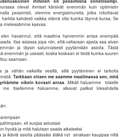
suudenuskoinen ihminen on pessimistiä onnellisempi
.
usumarkkinassa Mr. Markkina ratsastaa rauhallisesti härällä
seurassa olevat ihmiset kärsivät enemmän kuin optimistin
ämäkeen. Huipulla karhu läimäyttää Mr. Markkinan ikkunasta alas.
alla pessimisti, olemme energiaimureita, jotka rokottavat
hän riippuu missä kerroksessa ollaan, että kuinka kävi.
 harkita kahdesti vaikka elämä olisi kuinka täynnä kuraa. Se
aa mielessämme kasvaa.
tiivisesti tai puoliaktiivisesti kauppaa käyvällä tulee olla hyvä
unnitelma aka trading plan, jonka mukaisesti käy kauppaa.
ni olen havainnut, että maailma harvemmin antaa enempää
 saada. Itse asiassa jopa niin, että valtaosan ajasta saa aivan
emmän ja täysin satunnaisesti pyytämiään asioita. Tästä
Mestareiksi tullaan palvomalla perusasioita
PR
ää enemmän ja useasti, koska koskaan ei tiedä kuinka suuren
14
attuu saamaan.
Mestareiksi tullaan palvomalla perusasioita. Useimmiten kaiken
menestyksen taustalla on loistava perusasioiden osaaminen ja
lla ja vähän vaikeilla vesillä, sillä pyytäminen ei tarkoita
rjoittelu sekä jatkuva oppiminen. Utelias ihminen tutkii maailmaa
ämistä.
Tarkkaan ottaen me saamme maailmassa sen, mitä
ajalti. Sijoittaja tutkii sitä omien sijoituskiinnostustensa alueen lisäksi
e yritämme oikein kovasti antaa
. Mikäli haluamme toiselle
ajalti sieltä, mikä ei ole itselle alkuun se “ainut ja oikea”.
 me itsellemme haluamme, alkavat palikat loksahdella
:n sijoitusryhmiä seuratessa on kiinnostavaa, kuinka useat niistä
iloutuvat yhden ainoan oikeaksi uskotun ajatuksen ympärille.
ään:
o parempaan
Toisten kokemukset navigaattorina menestyksen
AR
pahimpaan, eli suojaa selustasi
19
polulla?
 on hyvää ja mitä halutaan saada aikaiseksi
a ja ikäviä asioita päässäsi äläkä nyt ainakaan kauppaa niitä
lposti tulisi ajatelleeksi, että jos vain olisin aikanaan tiennyt, mikä nyt