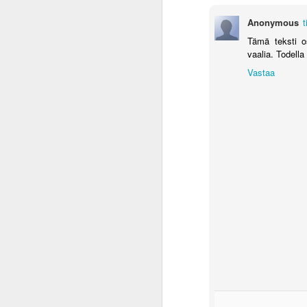
N
mo
Anonymous
t
ai
Tämä teksti o
me
vaalia. Todella
ko
pr
Vastaa
si
J
tu
ar
ka
Ri
to
J