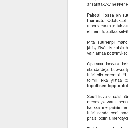
25
keskuspankin nurinaa
ansaintakyky heikkenee 
Inflaation käsite on tullut tutuksi
Paketti, jossa on suu
suomalaisille kuluneen vuoden
hienosti
. Odotukset 
aikana. Uutisotsikoissa naamariin
tunnustetaan jo lähtöti
on hierottu inflaatiosantapaperia
ei mennä, auttaa selvi
päivittäin ja kaupassa hiki tuppaa
puskemaan pintaan tuotteiden
Mitä suurempi mahdo
hintoja katsellessa. Oman rahan
A
järisyttävän kokoisia 
ostovoima on vähentynyt, eli
vain antaa pettymyksel
samalla rahalla saa vähemmän
karkkia. Valtaosa ihmisistä
Optimisti kasvaa koht
h
ymmärtää viimeistään nyt, mitä
standardeja. Luovaa t
va
inflaatio tarkoittaa ja loputkin
tulisi olla parempi. Ei,
la
tuntevat tämän kukkarossaan.
toimii, eikä yrittää 
ko
lopullisen lopputulo
p
Uutiset hehkuttavat, että
inflaatiovauhti on hidastunut tai
Suuri kuva ei saisi h
sen kasvu on hidastunut.
menestys vaatii herkk
kanssa me painimme ja
M
tulisi saada osoitta
pitäisi poimia merkityks