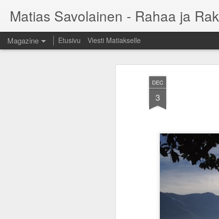
Matias Savolainen - Rahaa ja Rak
Magazine
Etusivu
Viesti Matiakselle
DEC
3