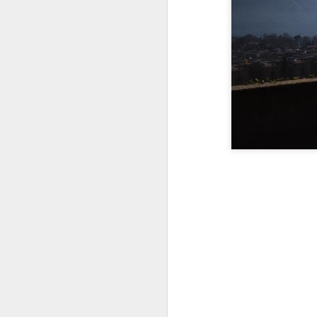
Inflaation ininää ja
JAN