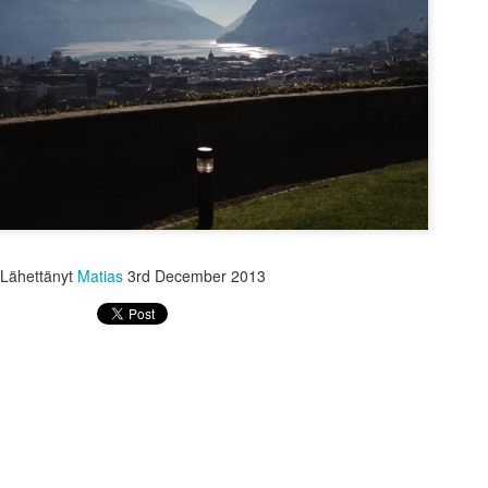
omalla tavallaan liian helppo
riskienhalinta erilaisissa 
seuraamalla erilaisia kesku
asuntosijoittajia tai osakesi
kuinka perus sijoittajien os
tasolla kuin kaksikymmentä
Suurin huoleni kuitenkin liit
on tullut vastaan ajatus, et
Lähettänyt
Matias
3rd December 2013
Puuta heinää ja muuta
Menneisyys, tämä
JUN
MAY