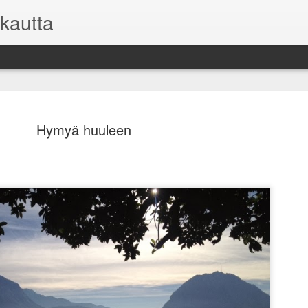
kautta
Hymyä huuleen
Asuntosijoi
FEB
9
mutta toisi
Kaikilla sijoituksilla on o
kuitenkin on oma sijoitussu
pysyä pelissä pitkään mukan
niihin.
Useimmille sijoittajille vii