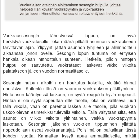
Vuokraussesongin lähestyessä loppua, on hyvä
herkistyä
vuokratasolle, joka määrä pitkälti asunnon vuokraukseen
tarvittavan ajan. Ylipyynti jättää asunnon tyhjilleen ja alihinnoittelu
aikaansaa jonon ovelle. Sesongin lopun tuntuma on erityisen
hankala oikean hinnoittelun suhteen. Hetkellä, jolloin hintojen
huippu on saavutettu, vuokratasot laskevat viikko viikolta
palatakseen jälleen vuoden normaalitasolle.
Sesongin huipun aikoihin on houkutus kokeilla, vieläkö hinnat
nousisivat. Kuitenkin tässä on vaarana vuokrauksen pitkittyminen.
Hintatason
kääntyessä laskuun, on syytä reagoida hyvin nopeasti.
Hintaa ei ole syytä sopeuttaa sille tasolle, joka on vallitseva juuri
tällä viikolla, vaan on parempi laskea sille tasolle, jolla vuokran
uskoo olevan esimerkiksi tulevalla viikolla. Tällä vältytään siltä, että
asunto on viikko viikolta ylihintainen, vaikka vuokrapyyntiä
lasketaan. Sesongin jälkeinen vuokrien tippuminen yllättää
nopeudellaan useat vuokranantajat. Pelisilmä on paikallaan tässä
kohden vuotta. Kannattaa kysyä apua ammattilaiselta, mikäli