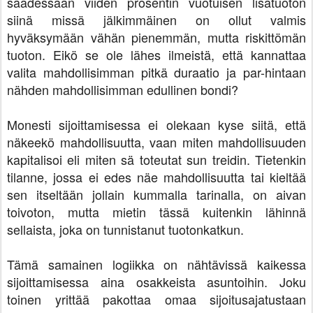
saadessaan viiden prosentin vuotuisen lisätuoton
siinä missä jälkimmäinen on ollut valmis
hyväksymään vähän pienemmän, mutta riskittömän
tuoton. Eikö se ole lähes ilmeistä, että kannattaa
valita mahdollisimman pitkä duraatio ja par-hintaan
nähden mahdollisimman edullinen bondi?
Monesti sijoittamisessa ei olekaan kyse siitä, että
näkeekö mahdollisuutta, vaan miten mahdollisuuden
kapitalisoi eli miten sä toteutat sun treidin. Tietenkin
tilanne, jossa ei edes näe mahdollisuutta tai kieltää
sen itseltään jollain kummalla tarinalla, on aivan
toivoton, mutta mietin tässä kuitenkin lähinnä
sellaista, joka on tunnistanut tuotonkatkun.
Tämä samainen logiikka on nähtävissä kaikessa
sijoittamisessa aina osakkeista asuntoihin. Joku
toinen yrittää pakottaa omaa sijoitusajatustaan