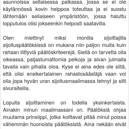
asunnoissa sellaisessa paikassa, jossa se ei ole
käytännössä kovin helppoa toteuttaa ja ei suostu
lähtemään sellaiseen ympäristöön, jossa haluttu
lopputulos olisi jokseenkin helposti saatavilla.
Olen miettinyt miksi monilla sijoittajilla
sijoituspäätöksissä on mukana niin paljon muita kuin
rahaan liittyviä päätöskriteerejä. Siellä on tarvetta olla
oikeassa, paljastumattomia pelkoja ja aivan julmalla
tavalla vain pihalla oloa. Kyse ei aina edes ole siitä,
että olisi ensikertalainen rahastosäästäjä vaan voi
olla jopa hyvän uran sijoitusmaailmassa tehnyt ja silti
sivuraiteilla.
Lopulta sijoittaminen on todella yksinkertaista.
Ainakin minun maailmassani on. Päätöksiä ohjaa
muutama prinsiippi, jotka koittavat pitää minut poissa
vähemmän huonoista päätöksistä. Aina nekään eivät