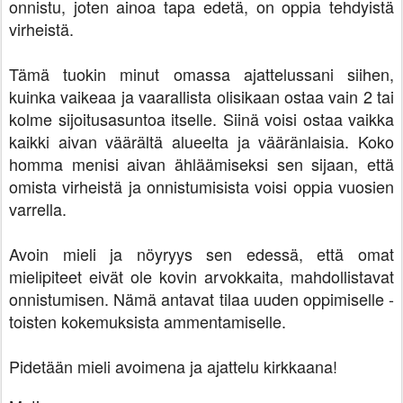
onnistu, joten ainoa tapa edetä, on oppia tehdyistä
virheistä.
Tämä tuokin minut omassa ajattelussani siihen,
kuinka vaikeaa ja vaarallista olisikaan ostaa vain 2 tai
kolme sijoitusasuntoa itselle. Siinä voisi ostaa vaikka
kaikki aivan väärältä alueelta ja vääränlaisia. Koko
homma menisi aivan ähläämiseksi sen sijaan, että
omista virheistä ja onnistumisista voisi oppia vuosien
varrella.
Avoin mieli ja nöyryys sen edessä, että omat
mielipiteet eivät ole kovin arvokkaita, mahdollistavat
onnistumisen. Nämä antavat tilaa uuden oppimiselle -
toisten kokemuksista ammentamiselle.
Pidetään mieli avoimena ja ajattelu kirkkaana!