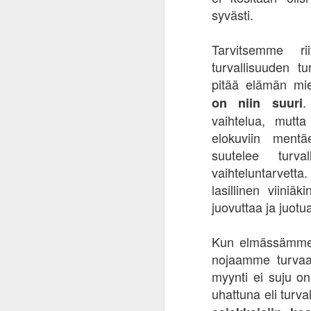
N
syvästi.
mo
ai
me
Tarvitsemme ri
ko
turvallisuuden tu
pr
pitää elämän mie
si
.
on niin suuri
vaihtelua, mutt
J
elokuviin ment
suutelee turva
vaihteluntarvet
tu
ar
lasillinen viini
ka
juovuttaa ja juot
Ri
to
Kun elmässämme o
nojaamme turvaa 
myynti ei suju on
J
uhattuna eli turv