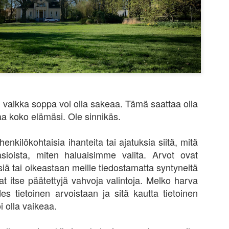
omalla tavallaan liian helppo
riskienhalinta erilaisissa 
seuraamalla erilaisia kesku
asuntosijoittajia tai osakesi
kuinka perus sijoittajien os
tasolla kuin kaksikymmentä
Suurin huoleni kuitenkin liit
on tullut vastaan ajatus, et
vaikka soppa voi olla sakeaa. Tämä saattaa olla
aa koko elämäsi. Ole sinnikäs.
henkilökohtaisia ihanteita tai ajatuksia siitä, mitä
ioista, miten haluaisimme valita. Arvot ovat
isiä tai oikeastaan meille tiedostamatta syntyneitä
at itse päätettyjä vahvoja valintoja. Melko harva
s tietoinen arvoistaan ja sitä kautta tietoinen
i olla vaikeaa.
Puuta heinää ja muuta
Menneisyys, tämä
JUN
MAY