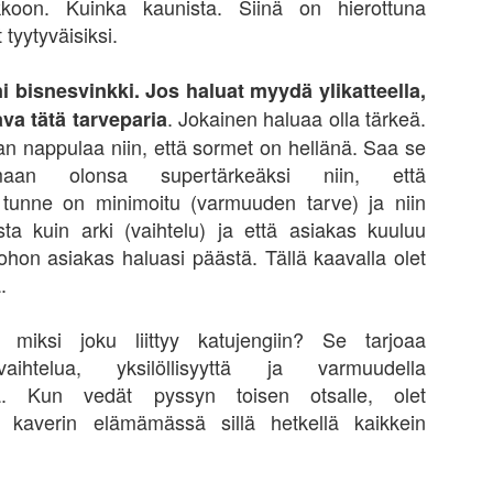
kkoon. Kuinka kaunista. Siinä on hierottuna
en käynyt keskusteluja siitä, onko lukemisesta oikeasti hyötyä.
tyytyväisiksi.
staus on sekä ehdottomasti on ja ei välttämättä yhtään mitään. Kyse
 siitä, miten oppimansa ottaa käyttöön. Hyvä idea, jota ei hyödynnä,
 täysin turha. Tietenkin lukemisesta saa ajatuksille aminohappoja ja
ni bisnesvinkki. Jos haluat myydä ylikatteella,
ten se on aina jonkin verran hyödyllistä. Kuitenkin tavoitteellinen
. Jokainen haluaa olla tärkeä.
va tätä tarveparia
keminen on eri asia. Löydettyjä ideoita ja ajatuksia pitää lähteä
an nappulaa niin, että sormet on hellänä. Saa se
östämään ja soveltamaan käytäntöön. Tässäkin toimii tuttu 80/20
ääntö.
maan olonsa supertärkeäksi niin, että
tunne on minimoitu (varmuuden tarve) ja niin
ITUSJOHTAJAT OLEMME ITSEKKÄITÄ JA MUISTA
sta kuin arki (vaihtelu) ja että asiakas kuuluu
TÄ!
ohon asiakas haluasi päästä. Tällä kaavalla olet
sayrittäjän ajatuksia. Lue ajatuksella. Itse en olisi paremmin voinut
ä.
e.
, miksi joku liittyy katujengiin? Se tarjoaa
AJAT OLEMME ITSEKKÄITÄ JA MUISTA PIITTAAMATTOMIA
 vaihtelua, yksilöllisyyttä ja varmuudella
ta. Kun vedät pyssyn toisen otsalle, olet
ehkä jopa psykopaatti hullu, jonka vuoksi koko Ruotsin kansan henki on
 kaverin elämämässä sillä hetkellä kaikkein
at ”Tengeleä”, niin itsepähän ovat taas kerran niin tyhmiä ja ylpeitä.
Pörssi kertoo iltasatua siitä, kuinka nykytilanne ja
UG
26