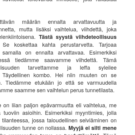
yt on se aika kun pääset todistamaan samaa, mikä on tapahtunut
nasti aikaisemminkin, mutta et ole ehkä ollut vielä sijoittaja näinä
koina tai ymmärtänyt mitä tapahtuu. Yksi merkittävimmistä quant
ltdowneista oli syksyllä 2007, jota perus sijoittaja ei juuri nähnytkään,
ittävän määrän ennalta arvattavuutta ja
ska indeksit eivät romahtaneet, sillä paskat yhtiöt nousivat satoja
nnetta, mutta lisäksi vaihtelua, viihdettä, joka
osentteja ja hyvät laskivat. Tämä tasoitti indeksin tilannetta. Toisin oli
lenkiintoisena.
tten 2008-2009 ja 2011.
Tästä syystä viihdeteollisuus
 Se koskettaa kahta perustarvetta. Tarjoaa
a samalla on ennalta arvattavaa. Esimerkiksi
Jokaisesta hyvästä ideasta syntyy ongelmia
AN
äessä tiedämme saavamme viihdettä. Tämä
15
Aikanaan sain neuvon kokeneemmalta yrittäjältä, All my troubles
llisuuden tarvettamme ja leffa syleilee
started as a great idea. En oikein tajunnut mitä hän tarkoitti
ta. Täydellinen kombo. Hei niin muuten on se
olloin, kunnes olen ymmärtänyt. On aika typerää valittaa sellaisista
jen ongelmista, joiden syntyyn on itse ollut vaikuttamassa. Ainoa tapa
äkin. Tiedämme etukään jo että se varmuudella
svaa on ottaa riskejä, jotka ovat syvällä epämukavuusalueela.
uamme saamme sen vaihtelun perus tunnetilasta.
skien kautta voi oppia tuntemaan itsensä sekä toiset. Paine paljastaa
tuuden.
n liian paljon epävarmuutta eli vaihtelua, me
tuoviin asioihin. Esimerkiksi myyntimies, jolla
 tilanteessa, jossa taloudellinen selviäminen on
Kuinka kiinnostavaa onkaan tietää paljonko matkaa
AN
allisuuden tunne on nollassa.
Myyjä ei silti mene
5
on sohvalta jääkaapille, sekä muita opinkappaleita