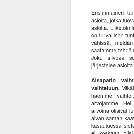
ti
kä
Ensimmäinen tar
va
asioita, jotka tuo
p
asioita. Liiketoim
ta
on turvallisen tun
Vu
vähissä, meidän
ka
saatamme tehdä m
J
Joku siivoaa so
järjestelee asioita
Os
a
ku
Aisaparin vaih
my
Mikäl
vaihteluun.
to
haemme vaihtelu
ka
al
arvojamme. Hei, 
arvoina olisivat l
aivan saman kaav
J
kasautuessa sietä
ei koskaan olisi