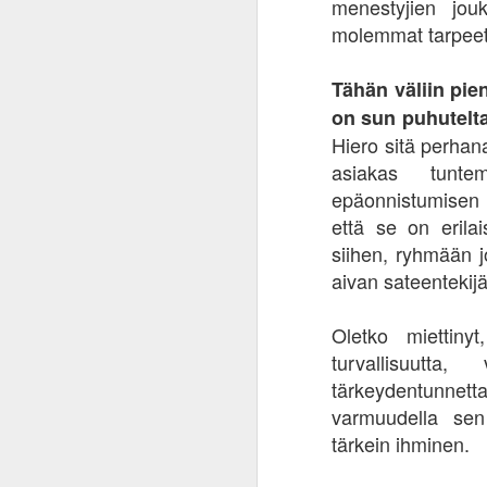
menestyjien jou
Ol
molemmat tarpeet 
Va
on
on
Tähän väliin pie
si
on sun puhutelta
lu
Hiero sitä perhan
ty
s
asiakas tunte
epäonnistumisen 
ME AUDILLA AJAVAT TOIM
SEP
että se on erilai
1
PIITTAAMATTOMIA K**IPÄI
siihen, ryhmään j
Jaan tässä pitkäaikaisen ystäväni ja kans
aivan sateentekij
tätä sanallistaa. Kaikki kunnia Sämpyll
Oletko miettinyt
ME AUDILLA AJAVAT TOIMITUSJOHT
K**IPÄITÄ!
turvallisuutta,
tärkeydentunnet
Anders Tengell on vähintään mielipuoli, 
varmuudella sen
uhattuna. Ja jos ruotsalaiset kerran uskov
tärkein ihminen.
A