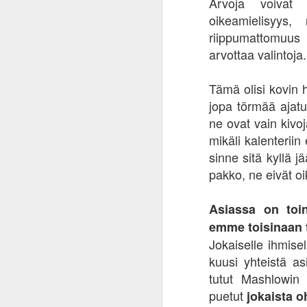
Arvoja voivat 
25
keskuspankin nurinaa
oikeamielisyys, 
Inflaation käsite on tullut tutuksi
riippumattomuus
suomalaisille kuluneen vuoden
arvottaa valintoja
aikana. Uutisotsikoissa naamariin
on hierottu inflaatiosantapaperia
päivittäin ja kaupassa hiki tuppaa
Tämä olisi kovin
puskemaan pintaan tuotteiden
jopa törmää ajatuk
hintoja katsellessa. Oman rahan
A
ostovoima on vähentynyt, eli
ne ovat vain kivoj
samalla rahalla saa vähemmän
mikäli kalenteriin e
karkkia. Valtaosa ihmisistä
h
sinne sitä kyllä j
ymmärtää viimeistään nyt, mitä
va
inflaatio tarkoittaa ja loputkin
pakko, ne eivät o
la
tuntevat tämän kukkarossaan.
ko
p
Asiassa on toi
Uutiset hehkuttavat, että
inflaatiovauhti on hidastunut tai
emme toisinaan t
sen kasvu on hidastunut.
Jokaiselle ihmisel
kuusi yhteistä as
M
tutut Mashlowin
puetut
jokaista o