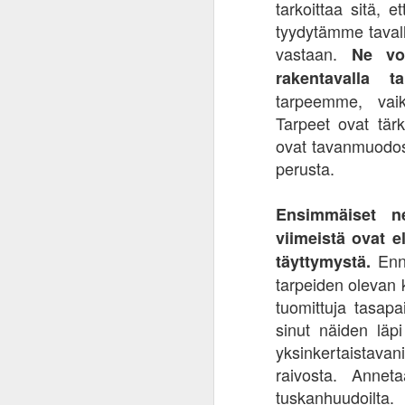
No
tarkoittaa sitä, e
yl
tyydytämme tavalla
Vä
vastaan.
Ne voi
Ak
rakentavalla t
su
tarpeemme, vai
Tarpeet ovat tä
ovat tavanmuodos
A
perusta.
ha
Ensimmäiset ne
la
viimeistä ovat 
la
Enne
täyttymystä.
FB
tarpeiden olevan
si
tuomittuja tasapa
sinut näiden läpi
yksinkertaistav
M
raivosta. Annet
tuskanhuudoilta.
He