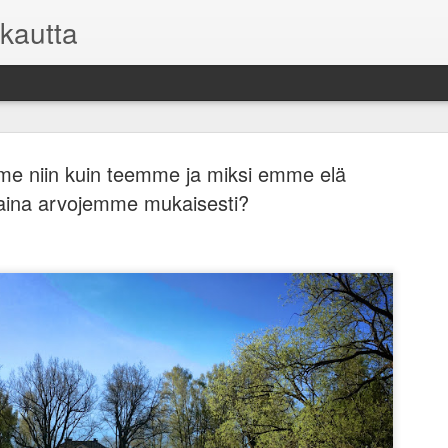
kautta
me niin kuin teemme ja miksi emme elä
aina arvojemme mukaisesti?
Asuntosijoi
FEB
9
mutta toisi
Kaikilla sijoituksilla on o
kuitenkin on oma sijoitussu
pysyä pelissä pitkään mukan
niihin.
Useimmille sijoittajille vii