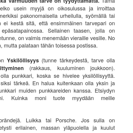
Tämä
oska varmuuden tarve on tyydyttämättä.
 ollut erikoista huomata miten etätyönteko on kaventanut ajattelua
elko usein myyjä on oikosulussa ja irroittaa
ltavalla tavalla. Useimmiten näkökulmat avartuvat toisten ihmisten
merkiksi pakonomaisella urheilulla, syömällä tai
urassa ja vieraillessa uusissa tai toisissa ympäristöissä. On ollut
van selvää, että tiedon lisääntyminen oman minielinympäristöstä ei
n ei kestä sitä, että ensimmäinen tarvepari on
e varsinaisesti lisännyt ideoita tai luonut ajatuksia, joista olisi ollut
 epäsatapainossa. Sellainen taasen, jolla on
toa kirjoittaa. Ketä kiinnostaa, että meidän sohvalta on kymmenen
ntunne, on valmis menemään vieraille vesille. No
kelta jääkaapille tai jääkaapilta toiseen kylpyhuoneeseen viisi
kelta.
, mutta palataan tähän toisessa postissa.
Vuosi 2020 on ollut unohtumaton, kummallinen,
EC
 on
(tunne tärkeydestä, tarve olla
Yskilöllisyys
7
karmea ja ihana
(rakkaus, kuuluminen joukkoon).
iittyminen
tään tuskin yllättää, jos sanoo vuoden 2020 olleen suht erikoinen.
lla punkkari, koska se hivelee yksilöllisyyttä.
alla kohdalla vuosi on ollut samaan aikaan yksi parhaista ja toisaalta
 siksi tärkeä. En halua kuitenkaan olla yksin ja
si turhauttavimmista vuosikymmeneen. Totutut rutiinit ovat
kkoutuneet. Matkustaminen on taipunut minimiin. Tuntuu silti
punkkari muiden punkkareiden kanssa. Etsiydyn
komattomalta, että on kuitenkin voinut olla matkoilla tänäkin vuonna
iini. Kuinka moni tuote myydään meille
eilut 2kk vaikka on nököttänyt kuukausia kotona. Enemmän päiviä
uomessa kuin edeltävien kolmen vuoden aikana kumulatiivisesti.
 brändejä. Luikka tai Porsche. Jos sulla on
Self-help is masturbation - onko lukemisesta mitään
CT
ietysti erilainen, massan yläpuolella ja kuulut
8
hyötyä kuitenkaan?