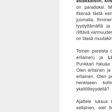
asiakkaisiin, k
On
on paradoksi. M
va
itsensä tästä esi
se
ai
juomalla. Ihmine
ol
tyydyttämättä ja
in
riittävä varmuude
as
as
on tässä muutakin
D
Toinen pareista
erilainen) ja
L
Ke
Punkkari haluaa o
Om
Olen erilainen ja
yk
ri
erilainen. Olen 
us
henkiseen kot
r
yksilöllisyydellä?
S
Ajattele luksus
O
sellainen, olet t