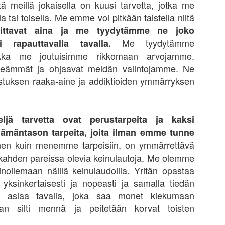
usumarkkinassa Mr. Markkina ratsastaa rauhallisesti härällä
ttä meillä jokaisella on kuusi tarvetta, jotka me
ämäkeen. Huipulla karhu läimäyttää Mr. Markkinan ikkunasta alas.
 tai toisella. Me emme voi pitkään taistella niitä
hän riippuu missä kerroksessa ollaan, että kuinka kävi.
ttavat aina ja me tyydytämme ne joko
tiivisesti tai puoliaktiivisesti kauppaa käyvällä tulee olla hyvä
Me tyydytämme
ai rapauttavalla tavalla.
unnitelma aka trading plan, jonka mukaisesti käy kauppaa.
kka me joutuisimme rikkomaan arvojamme.
rkeämmät ja ohjaavat meidän valintojamme. Ne
tuksen raaka-aine ja addiktioiden ymmärryksen
Mestareiksi tullaan palvomalla perusasioita
PR
14
Mestareiksi tullaan palvomalla perusasioita. Useimmiten kaiken
menestyksen taustalla on loistava perusasioiden osaaminen ja
rjoittelu sekä jatkuva oppiminen. Utelias ihminen tutkii maailmaa
ljä tarvetta ovat perustarpeita ja kaksi
ajalti. Sijoittaja tutkii sitä omien sijoituskiinnostustensa alueen lisäksi
elämäntason tarpeita, joita ilman emme tunne
ajalti sieltä, mikä ei ole itselle alkuun se “ainut ja oikea”.
n kuin menemme tarpeisiin, on ymmärrettävä
:n sijoitusryhmiä seuratessa on kiinnostavaa, kuinka useat niistä
 kahden pareissa olevia keinulautoja. Me olemme
iloutuvat yhden ainoan oikeaksi uskotun ajatuksen ympärille.
inoilemaan näillä keinulaudoilla. Yritän opastaa
 yksinkertaisesti ja nopeasti ja samalla tiedän
ani asiaa tavalla, joka saa monet kiekumaan
Toisten kokemukset navigaattorina menestyksen
AR
aan silti mennä ja peitetään korvat toisten
19
polulla?
lposti tulisi ajatelleeksi, että jos vain olisin aikanaan tiennyt, mikä nyt