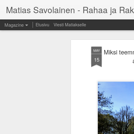
Matias Savolainen - Rahaa ja Rak
Magazine
Etusivu
Viesti Matiakselle
Miksi teem
MAY
15