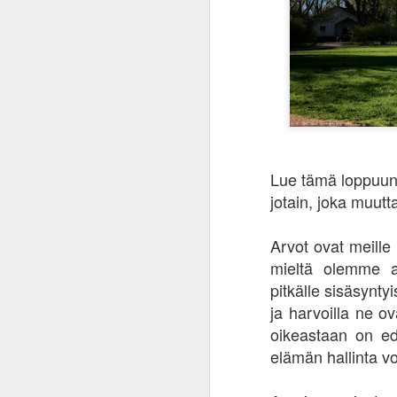
Lue tämä loppuun 
jotain, joka muutt
Arvot ovat meille 
mieltä olemme as
pitkälle sisäsynty
ja harvoilla ne ov
oikeastaan on ede
elämän hallinta vo
Inflaation ininää ja
JAN