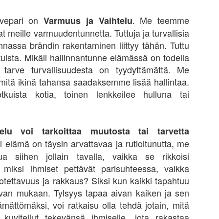
edän, olisin päässyt nopeammin sinne minne pyrin. Vuosien jälkeen on
ynyt kuitenkin selväksi, että että oikopolkuja on kovin vähän. Matkan
vepari on
. Me teemme
Varmuus ja Vaihtelu
rrella kokemus luo pohjaa tuleville onnistumisille ja antaa
vat meille varmuudentunnetta. Tuttuja ja turvallisia
erspektiiviä asioihin. Ihminen tuppaa kasvamaan ja kypsymään
innassa brändin rakentaminen liittyy tähän. Tuttu
llustellessaan eteenpäin elon polkua.
tuista. Mikäli hallinnantunne elämässä on todella
osien varrella syntyneet kontaktit, kohtaamiset ja kokemukset
 tarve turvallisuudesta on tyydyttämättä. Me
svattavat.
itä ikinä tahansa saadaksemme lisää hallintaa.
Omistatko osakkeesi joita olet ostanut sekä muuta
AN
tkuista kotia, toinen lenkkeilee hulluna tai
31
mietittävää
.
akkeita ostaessa ja myydessä perinteisesti ajattelee olevansa
siakas. Tilanne on monasti kuitenkin mutkikkaampi. Useimmiten
intenkin piensijoittajana me olemmekin se tuote. Useat välittäjät
telu voi tarkoittaa muutosta tai tarvetta
yvät order-flown ja saavat siitä rahaa. Ostajina ovat kauppojen
i elämä on täysin arvattavaa ja rutioitunutta, me
teuttaja (dark poolit), jotka lupaavat omassa poolissaan totetuttaa
a siihen jollain tavalla, vaikka se rikkoisi
upat ja niin tekevätkin. Siinä altaassa, jossa heidän omat HTF-
goritminsa luovat likviditeettiä, eli front-runnaavat meidän odat.
miksi ihmiset pettävät parisuhteessa, vaikka
uotettavuus ja rakkaus? Siksi kun kaikki tapahtuu
an mukaan. Tylsyys tapaa aivan kaiken ja sen
Mitä ihmettä se tarkoittaa kun Nokia nousee 40%
AN
mättömäksi, voi ratkaisu olla tehdä jotain, mitä
27
yössä?
 kuvitellut tekevänsä ihmiselle, jota rakastaa