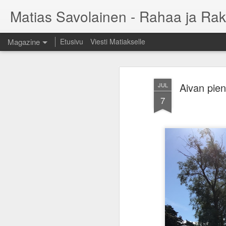
Matias Savolainen - Rahaa ja Rak
Magazine
Etusivu
Viesti Matiakselle
Aivan pien
JUL
7