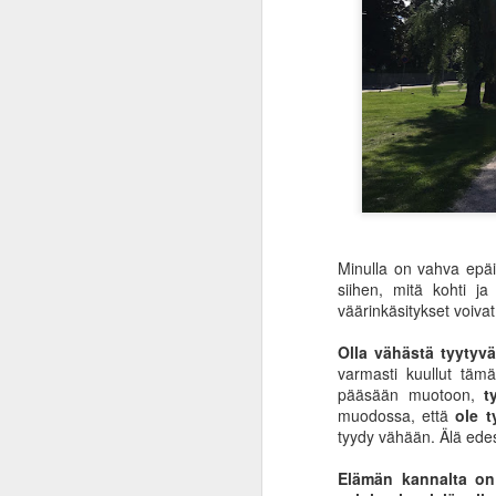
Minulla on vahva epäil
siihen, mitä kohti ja
väärinkäsitykset voiv
Olla vähästä tyytyv
varmasti kuullut täm
pääsään muotoon,
t
muodossa, että
ole t
tyydy vähään. Älä ede
Elämän kannalta on 
Inflaation ininää ja
JAN