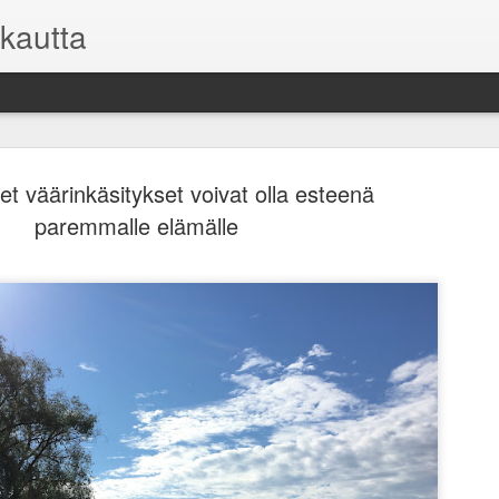
kautta
et väärinkäsitykset voivat olla esteenä
paremmalle elämälle
Asuntosijoi
FEB
9
mutta toisi
Kaikilla sijoituksilla on o
kuitenkin on oma sijoitussu
pysyä pelissä pitkään mukan
niihin.
Useimmille sijoittajille vii