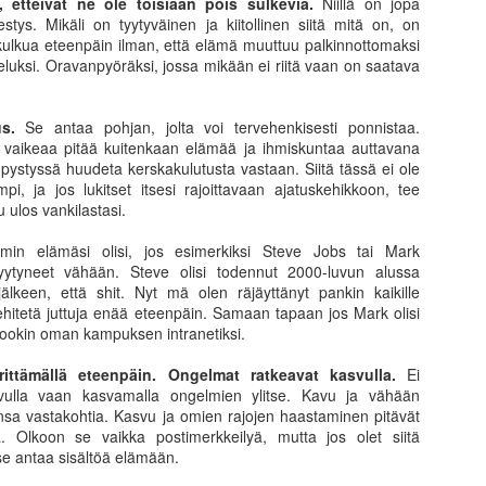
n, etteivät ne ole toisiaan pois sulkevia.
Niillä on jopa
17
16
pikkusuolaista
hetki ja unelma
estys. Mikäli on tyytyväinen ja kiitollinen siitä mitä on, on
tulevaisuudesta
Mitäköhän inflaatiosta ja korkojen
 kulkua eteenpäin ilman, että elämä muuttuu palkinnottomaksi
noususta nyky-ympäristössä voisi
tteluksi. Oravanpyöräksi, jossa mikään ei riitä vaan on saatava
Näky ja innostus ovat mehukas
seurata. Inflaation terävän
yhdistelmä. Pitkähkön horroksen
puraisun kokee jokainen omassa
jälkeen tankki on jälleen riittävän
arjessaan energian ja ruuan
uus.
Se antaa pohjan, jolta voi tervehenkisesti ponnistaa.
täynnä innostusta ja halua nostaa
hintojen nousuna. Epämieluisaa.
 vaikeaa pitää kuitenkaan elämää ja ihmiskuntaa auttavana
uutta hanketta pystyyn. Tällä
Harva tulee ajatelleeksi, että
pystyssä huudeta kerskakulutusta vastaan. Siitä tässä ei ole
kertaa näyttäisi myös siltä, että
Paluu uuteen alkuun
PR
olemme kokeneet valtavaa asset-
i, ja jos lukitset itsesi rajoittavaan ajatuskehikkoon, tee
kokemus ja tiimi tukevat aiempaa
28
Pitkän tauon jälkeen on jälleen ollut mahdollista tehdä
inflaatiota reilun vuosikymmenen
tu ulos vankilastasi.
paremmin tahtotilaa.
ruohonjuurityötä omilla kiinteistösijoitusalueilla. On aivan
takaisen finanssikriisin jälkeen.
ämmästyttävää kuinka paljon oma ajattelu muuttuu maisemaa
Siitä harva pahoittaa mieltään.
min elämäsi olisi, jos esimerkiksi Steve Jobs tai Mark
Tämäkin pidempään mielessä
ihtamalla. Helsingistä kun katselee Amerikkaan, tuntuu kuin olisi
Kohoavat osakkeiden ja asuntojen
tyytyneet vähään. Steve olisi todennut 2000-luvun alussa
marinoitu ajatus uudesta
put silmillä. Tilastoista ei näe todellista kehityskulkua eikä oikeastaan
hinnat sekä alhaiset korot tuovat
lkeen, että shit. Nyt mä olen räjäyttänyt pankin kaikille
rahastosta on jälleen kerran
vin hyvin mikrolokaatioiden alkavia kehityskulkujakaan
valheellisen vaurastumisen
 kehitetä juttuja enää eteenpäin. Samaan tapaan jos Mark olisi
kiinteistöihin sijoittava kuten
uhumattakaan tunnelmien tulkitsemisesta.
tuntee.
bookin oman kampuksen intranetiksi.
aiemmat 7 toteutunutta. Mihin sitä
koira karvoistaan pääsee ja miksi
ittämällä eteenpäin. Ongelmat ratkeavat kasvulla.
Ei
tehdä jotain sellaista, jota ei ole
svulla vaan kasvamalla ongelmien ylitse. Kavu ja vähään
harjoitellut pitkään.
ensa vastakohtia. Kasvu ja omien rajojen haastaminen pitävät
Mikä on kun salkku sulaa, eikä oma strategia toimi
AR
. Olkoon se vaikka postimerkkeilyä, mutta jos olet siitä
7
Nousevassa markkinassa on helppoa olla voittaja. Todellisuus
se antaa sisältöä elämään.
kuitenkin paljastuu ja punnitaan markkinatilateen muuttuessa.