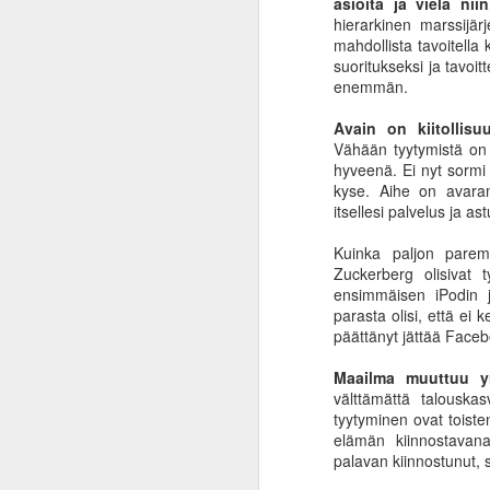
asioita ja vielä nii
25
keskuspankin nurinaa
hierarkinen marssijärj
Inflaation käsite on tullut tutuksi
mahdollista tavoitella
suomalaisille kuluneen vuoden
suoritukseksi ja tavoi
aikana. Uutisotsikoissa naamariin
enemmän.
on hierottu inflaatiosantapaperia
päivittäin ja kaupassa hiki tuppaa
Avain on kiitollis
puskemaan pintaan tuotteiden
Vähään tyytymistä on
hintoja katsellessa. Oman rahan
hyveenä. Ei nyt sormi 
A
ostovoima on vähentynyt, eli
kyse. Aihe on avaramp
samalla rahalla saa vähemmän
itsellesi palvelus ja as
karkkia. Valtaosa ihmisistä
h
ymmärtää viimeistään nyt, mitä
Kuinka paljon parem
va
inflaatio tarkoittaa ja loputkin
Zuckerberg olisivat 
la
tuntevat tämän kukkarossaan.
ensimmäisen iPodin jä
ko
parasta olisi, että ei
p
Uutiset hehkuttavat, että
päättänyt jättää Face
inflaatiovauhti on hidastunut tai
sen kasvu on hidastunut.
Maailma muuttuu yr
välttämättä talouska
tyytyminen ovat toist
M
elämän kiinnostavana
palavan kiinnostunut, 