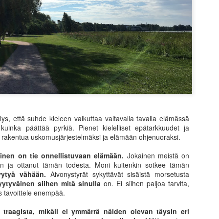
omalla tavallaan liian helppo
riskienhalinta erilaisissa 
seuraamalla erilaisia kesku
asuntosijoittajia tai osakesi
kuinka perus sijoittajien os
tasolla kuin kaksikymmentä
Suurin huoleni kuitenkin liit
on tullut vastaan ajatus, et
ys, että suhde kieleen vaikuttaa valtavalla tavalla elämässä
 kuinka päättää pyrkiä. Pienet kielelliset epätarkkuudet ja
at rakentua uskomusjärjestelmäksi ja elämään ohjenuoraksi.
äinen on tie onnellistuvaan elämään.
Jokainen meistä on
än ja ottanut tämän todesta. Moni kuitenkin sotkee tämän
yytyä vähään.
Aivonystyrät sykyttävät sisäistä morsetusta
yytyväinen siihen mitä sinulla
on. Ei siihen paljoa tarvita,
s tavoittele enempää.
traagista, mikäli ei ymmärrä näiden olevan täysin eri
Puuta heinää ja muuta
Menneisyys, tämä
JUN
MAY