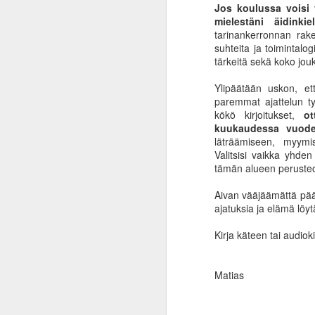
No
Jos koulussa voisi v
yl
mielestäni äidinkie
Vä
tarinankerronnan rak
suhteita ja toimintalogi
Ak
tärkeitä sekä koko jou
su
Ylipäätään uskon, et
paremmat ajattelun ty
kökö kirjoitukset,
ot
A
kuukaudessa vuode
läträämiseen, myymi
Valitsisi vaikka yhden 
ha
tämän alueen perusteok
la
la
Aivan vääjäämättä päädy
ajatuksia ja elämä lö
FB
si
Kirja käteen tai audio
Matias
M
He