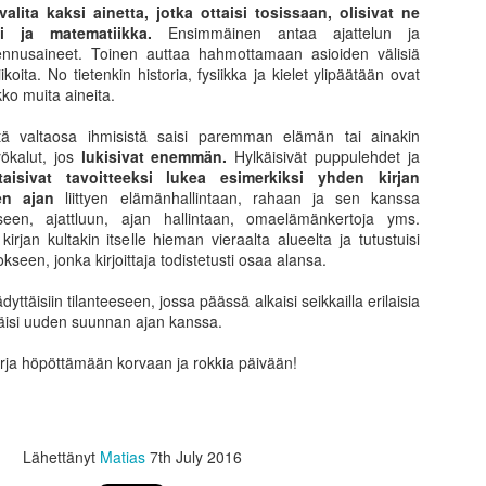
usumarkkinassa Mr. Markkina ratsastaa rauhallisesti härällä
alita kaksi ainetta, jotka ottaisi tosissaan, olisivat ne
ämäkeen. Huipulla karhu läimäyttää Mr. Markkinan ikkunasta alas.
li ja matematiikka.
Ensimmäinen antaa ajattelun ja
hän riippuu missä kerroksessa ollaan, että kuinka kävi.
ennusaineet. Toinen auttaa hahmottamaan asioiden välisiä
ikoita. No tietenkin historia, fysiikka ja kielet ylipäätään ovat
tiivisesti tai puoliaktiivisesti kauppaa käyvällä tulee olla hyvä
kko muita aineita.
unnitelma aka trading plan, jonka mukaisesti käy kauppaa.
tä valtaosa ihmisistä saisi paremman elämän tai ainakin
ökalut, jos
lukisivat enemmän.
Hylkäisivät puppulehdet ja
taisivat tavoitteeksi lukea esimerkiksi yhden kirjan
Mestareiksi tullaan palvomalla perusasioita
PR
n ajan
liittyen elämänhallintaan, rahaan ja sen kanssa
14
Mestareiksi tullaan palvomalla perusasioita. Useimmiten kaiken
seen, ajattluun, ajan hallintaan, omaelämänkertoja yms.
menestyksen taustalla on loistava perusasioiden osaaminen ja
kirjan kultakin itselle hieman vieraalta alueelta ja tutustuisi
rjoittelu sekä jatkuva oppiminen. Utelias ihminen tutkii maailmaa
seen, jonka kirjoittaja todistetusti osaa alansa.
ajalti. Sijoittaja tutkii sitä omien sijoituskiinnostustensa alueen lisäksi
ajalti sieltä, mikä ei ole itselle alkuun se “ainut ja oikea”.
ttäisiin tilanteeseen, jossa päässä alkaisi seikkailla erilaisia
ytäisi uuden suunnan ajan kanssa.
:n sijoitusryhmiä seuratessa on kiinnostavaa, kuinka useat niistä
iloutuvat yhden ainoan oikeaksi uskotun ajatuksen ympärille.
kirja höpöttämään korvaan ja rokkia päivään!
Toisten kokemukset navigaattorina menestyksen
AR
19
polulla?
Lähettänyt
Matias
7th July 2016
lposti tulisi ajatelleeksi, että jos vain olisin aikanaan tiennyt, mikä nyt